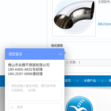
生管配件
http://www
相关搜索
无相关搜索
请您留言
记录总数：2 | 页数：1
佛山市永穗不锈钢有限公司
180-6465-4832韦经理
180-2597-0898谭经理
永穗管业首页
|
永穗产品
|