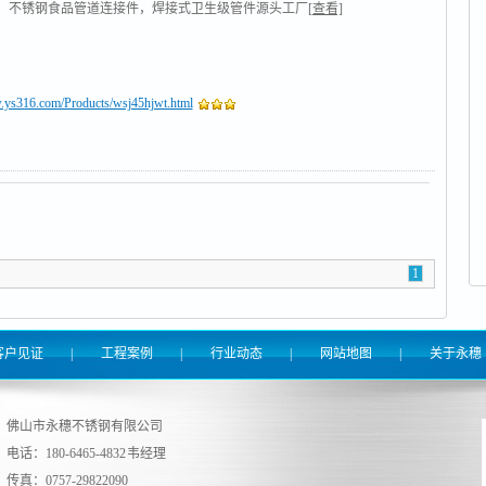
，不锈钢食品管道连接件，焊接式卫生级管件源头工厂
[查看]
.ys316.com/Products/wsj45hjwt.html
1
客户见证
|
工程案例
|
行业动态
|
网站地图
|
关于永穗
佛山市永穗不锈钢有限公司
电话：180-6465-4832 韦经理
传真：0757-29822090