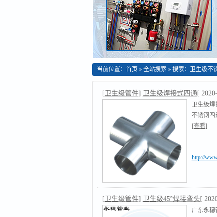
当前位置：
首页
»
全站搜索
» 搜索：卫生级不
[
卫生级管件
]
卫生级焊接式四通
[ 2020
卫生级焊
不锈钢四
[查看]
http://www
[
卫生级管件
]
卫生级45°焊接弯头
[ 202
广东永穗