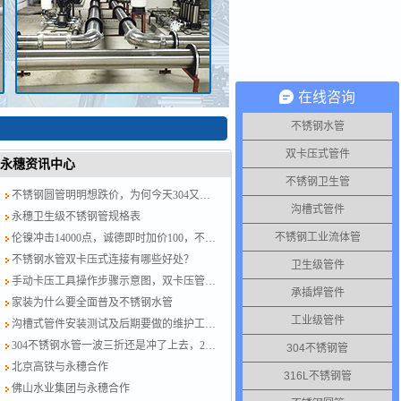
在线咨询
不锈钢水管
双卡压式管件
永穗资讯中心
不锈钢卫生管
不锈钢圆管明明想跌价，为何今天304又涨了？涨就对了，计划跟不上变化
沟槽式管件
永穗卫生级不锈钢管规格表
不锈钢工业流体管
伦镍冲击14000点，诚德即时加价100，不锈钢水管厂家跟紧了别掉队！
不锈钢水管双卡压式连接有哪些好处？
卫生级管件
手动卡压工具操作步骤示意图，双卡压管件链接方法图示
承插焊管件
家装为什么要全面普及不锈钢水管
工业级管件
沟槽式管件安装测试及后期要做的维护工作？
304不锈钢水管一波三折还是冲了上去，201跟着节奏走，今日板卷市场涨50-100
304不锈钢管
北京高铁与永穗合作
316L不锈钢管
佛山水业集团与永穗合作