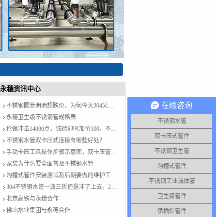
永穗资讯中心
在线咨询
不锈钢圆管明明想跌价，为何今天304又涨了？涨就对了，计划跟不上变化
永穗卫生级不锈钢管规格表
不锈钢水管
伦镍冲击14000点，诚德即时加价100，不锈钢水管厂家跟紧了别掉队！
双卡压式管件
不锈钢水管双卡压式连接有哪些好处？
不锈钢卫生管
手动卡压工具操作步骤示意图，双卡压管件链接方法图示
家装为什么要全面普及不锈钢水管
沟槽式管件
沟槽式管件安装测试及后期要做的维护工作？
不锈钢工业流体管
304不锈钢水管一波三折还是冲了上去，201跟着节奏走，今日板卷市场涨50-100
卫生级管件
北京高铁与永穗合作
佛山水业集团与永穗合作
承插焊管件