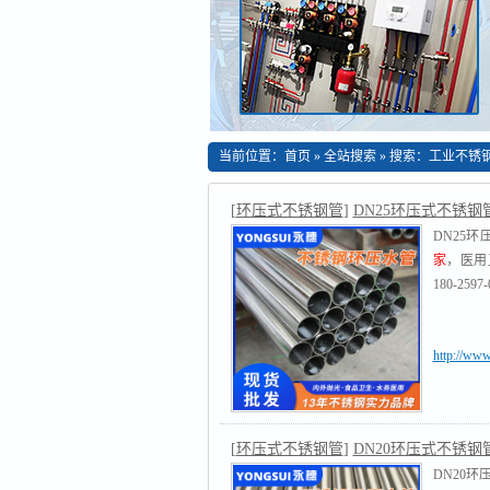
当前位置：
首页
»
全站搜索
» 搜索：工业不锈
[
环压式不锈钢管
]
DN25环压式不锈钢
DN25环
家
，医用
180-2597-
http://ww
[
环压式不锈钢管
]
DN20环压式不锈钢
DN20