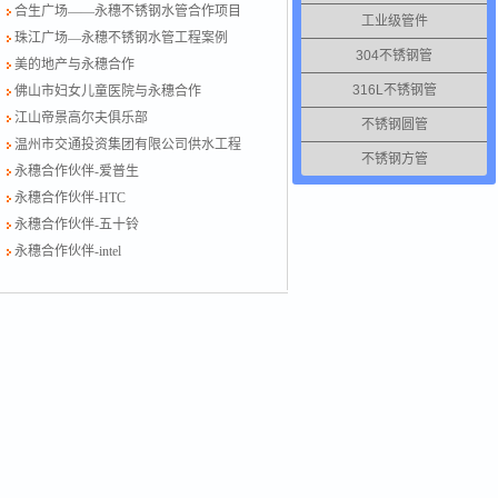
合生广场——永穗不锈钢水管合作项目
工业级管件
珠江广场—永穗不锈钢水管工程案例
304不锈钢管
美的地产与永穗合作
316L不锈钢管
佛山市妇女儿童医院与永穗合作
江山帝景高尔夫俱乐部
不锈钢圆管
温州市交通投资集团有限公司供水工程
不锈钢方管
永穗合作伙伴-爱普生
永穗合作伙伴-HTC
永穗合作伙伴-五十铃
永穗合作伙伴-intel