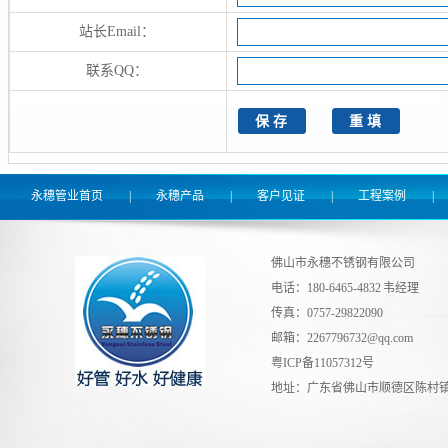
站长Email：
联系QQ：
永穗管业首页
|
永穗产品
|
客户见证
|
工程案例
|
佛山市永穗不锈钢有限公司
电话：180-6465-4832 韦经理
传真：0757-29822090
邮箱：
2267796732@qq.com
粤ICP备11057312号
地址：广东省佛山市顺德区陈村镇