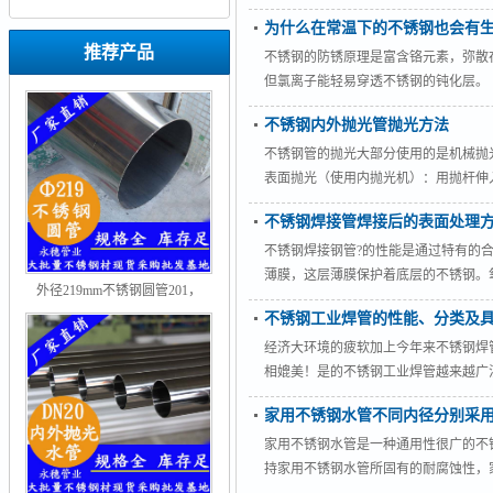
为什么在常温下的不锈钢也会有
推荐产品
不锈钢的防锈原理是富含铬元素，弥散
但氯离子能轻易穿透不锈钢的钝化层
朋友引用的资料中解释得比较清楚。所
不锈钢内外抛光管抛光方法
不锈钢管的抛光大部分使用的是机械抛
表面抛光（使用内抛光机）：用抛杆伸
缓慢前进抛杆。一般来说先用60#-8
不锈钢焊接管焊接后的表面处理
6“以上一般用千叶轮，小尺寸的管子
增加光亮感。电解
不锈钢焊接钢管?的性能是通过特有的
薄膜，这层薄膜保护着底层的不锈钢。
外径219mm不锈钢圆管201，
碱腐蚀的性能。因此，不锈钢的耐腐蚀
304，316L
不锈钢工业焊管的性能、分类及
经济大环境的疲软加上今年来不锈钢焊
相媲美！是的不锈钢工业焊管越来越
性，耐热性，低温强度和机械特性，
家用不锈钢水管不同内径分别采
牙、拉伸、切割，基本免维护，使用
缝管的力学性能和无力性能。 4
家用不锈钢水管是一种通用性很广的不
持家用不锈钢水管所固有的耐腐蚀性，家