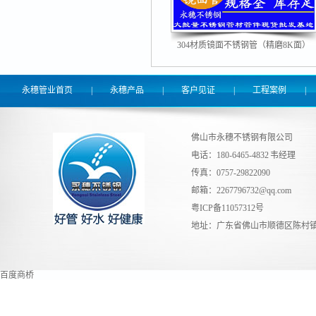
304材质镜面不锈钢管（精磨8K面）
永穗管业首页
|
永穗产品
|
客户见证
|
工程案例
|
佛山市永穗不锈钢有限公司
电话：180-6465-4832 韦经理
传真：0757-29822090
邮箱：
2267796732@qq.com
粤ICP备11057312号
地址：广东省佛山市顺德区陈村镇
百度商桥