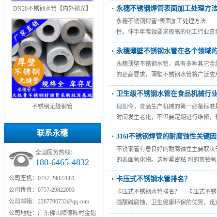
生产出来的不锈钢的一个牌号。 当
永穗不锈钢焊管表面加工处理方
DN20不锈钢水管【内外抛光】
度。 家用不锈钢水管的内径在6.0m
非常快速、简便，适于对不锈钢管材
永穗不锈钢焊管?表面加工处理方法
性。伸手年腐蚀要求极高的化工行业喜
果华丽高贵。
永穗薄壁不锈钢水管在各个领域
永穗薄壁不锈钢水管，具有多种其它金
的更高要求，薄壁不锈钢水管将广泛应
卫生级不锈钢水管在食品机械行
不锈钢无缝钢管
现如今，食品生产机械的第一必备标准
时间发生老化，不但要定期进行维修，
容器或食品直接接触的部位，几乎全
联系永穗
316l不锈钢焊管的耐腐蚀性关键
随着工业化进展搪瓷大罐或喷镀树脂的
根据各种试验报告，使用代表型的SUS3
不锈钢管有着良好的耐腐蚀性主要取决
全国服务热线：
的表面氧化物。这种紧密粘 附的富铬
180-6465-4832
进行自我修理，重新形成这种氧化物“钝
公司座机：0757-29822881
卡压式不锈钢水管排名？
公司传真：0757-29822093
卡压式不锈钢水管排名？ 卡压式不锈
公司邮箱：2267796732@qq.com
强酸碱腐蚀，卫生健康环保的优势，迅
公司地址：广东佛山顺德陈村金錩
接不锈钢水管和螺纹连接式的不锈钢水