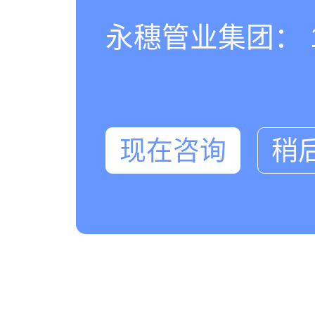
永穗管业集团： 180
现在咨询
稍