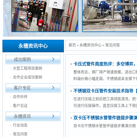
首页
»
永穗资讯中心
»
常见问答
永穗资讯中心
成功案例
卡压式管件周度热评：多空博弈
大型工程项目案例
整体而言，钢厂排产增速放缓，进出口
合作企业成功案例
料端价格小幅走弱，不锈钢成本支撑下
布宏观利好，积极地财政政策支撑房地产趋
客户专区
不锈钢双卡压管件安装技术指导
荡运行。
合作伙伴
在进行压接之前应把工具彻底清洗，把
客户见证
可进行压接操作，直至压接工具上下钳
永穗资讯
双卡压不锈钢水管管件链接步骤
行业动态
双卡压不锈钢水管管件链接步骤演示图
常见问答