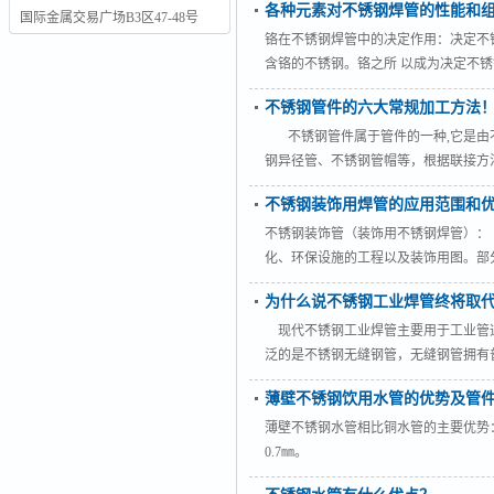
各种元素对不锈钢焊管的性能和
密封圈的止水，达到连接效果。 连接
国际金属交易广场B3区47-48号
铬在不锈钢焊管中的决定作用：决定不
含铬的不锈钢。铬之所 以成为决定不
有利于抵抗腐蚀破坏的方面发展 1
不锈钢管件的六大常规加工方法
含有一定数量的铬。迄今为止，还没有
不锈钢管件属于管件的一种,它是由不
钢异径管、不锈钢管帽等，根据联接方
双卡压管件。 不锈钢管件是一种用途
不锈钢装饰用焊管的应用范围和
部或一部分
不锈钢装饰管（装饰用不锈钢焊管）：
化、环保设施的工程以及装饰用图。部
采用不锈钢冷轧卷带，焊管机械制管成
为什么说不锈钢工业焊管终将取
耐腐蚀。特点：美观、多采用薄壁以节
现代不锈钢工业焊管主要用于工业管
泛的是不锈钢无缝钢管，无缝钢管拥有
无缝管，但是价格却比无缝管低很多的
薄壁不锈钢饮用水管的优势及管
钢焊管：去除焊缝余高，内外壁表面平
薄壁不锈钢水管相比铜水管的主要优势：
0.7㎜。