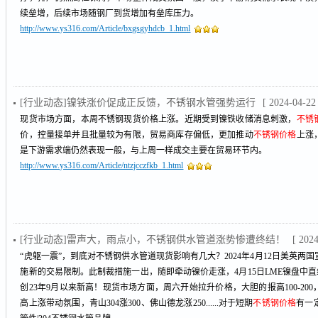
续垒增，后续市场随钢厂到货增加有垒库压力。
http://www.ys316.com/Article/bxgsgyhdcb_1.html
[行业动态]镍铁涨价促成正反馈，不锈钢水管强势运行
[ 2024-04-22
现货市场方面，本周不锈钢现货价格上涨。近期受到镍铁收储消息刺激，
不锈
价，控量接单并且批量较为有限，贸易商库存偏低，更加推动
不锈钢价格
上涨
是下游需求端仍然表现一般，与上周一样成交主要在贸易环节内。
http://www.ys316.com/Article/ntzjcczfkb_1.html
[行业动态]雷声大，雨点小，不锈钢供水管道涨势惨遭终结！
[ 202
“虎躯一震”，到底对不锈钢供水管道现货影响有几大？2024年4月12日美英两
施新的交易限制。此制裁措施一出，随即牵动镍价走涨，4月15日LME镍盘中直线
创23年9月以来新高！现货市场方面，周六开始拉升价格，大胆的报高100-20
高上涨带动氛围，青山304涨300、佛山德龙涨250......对于短期
不锈钢价格
有一