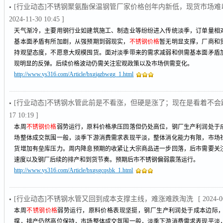
[行业动态]不锈钢聚氨酯保温钢管厂家价格创年内新低，现货市场
2024-11-30 10:45 ]
天气渐冷，主要用钢行业如建筑施工、制造业等纷纷进入传统淡季，订单量相
基本面矛盾有所加剧，从强预期到弱现实，
不锈钢价格
暂无明显支撑，厂商和
持观望态度，不愿意大规模囤货。面对淡季带来的需求减弱和供需基本面矛盾加
现明显的反弹。后续价格波动仍需关注宏观政策以及市场供需变化。
http://www.ys316.com/Article/bxgjazbwgg_1.html
[行业动态]不锈钢水管此前是不看涨，但硬是涨了；现在是看着不
17 10:19 ]
本周
不锈钢价格
弱势运行，原料价格承压回落但仍处高位，钢厂生产利润处于
场整体成交氛围一般，淡季下游消费需求表现平淡，整体消化能力有限，市场
货增加有垒库压力。周内降息预期的收紧让大宗商品进一步回落，后市需要关
速度以及钢厂后续的排产和到货节奏。预期后市不锈钢偏弱震荡运行。
http://www.ys316.com/Article/bxgsgcqsbk_1.html
[行业动态]不锈钢水管又回到成本支撑主线，难涨难跌淘洗
[ 2024-0
本周
不锈钢价格
弱势运行，原料价格表现坚挺，钢厂生产利润处于成本边际
撑，排产仍然高位保持，市场整体成交氛围一般，淡季下游消费需求表现平淡