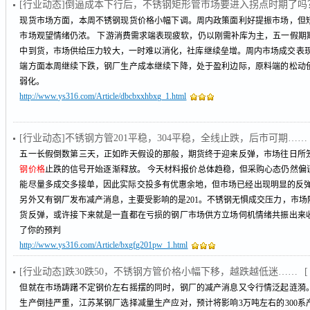
[行业动态]倒逼成本下行后，不锈钢矩形管市场要进入拐点时期了吗
现货市场方面，本周不锈钢现货价格小幅下调。周内政策面利好提振市场，但
市场观望情绪仍浓。 下游消费需求端表现疲软，仍以刚需补库为主，五一假期
中到货，市场供给压力较大，一时难以消化，社库继续垒增。周内市场成交表现
端方面本周继续下跌，钢厂生产成本继续下降，处于盈利边际，原料端的松动
弱化。
http://www.ys316.com/Article/dbcbxxhbxg_1.html
[行业动态]不锈钢方管201平稳，304平稳，全线止跌，后市可期……
五一长假倒数第三天，正如昨天假设的那般，期货终于迎来反弹，市场往日所
钢价格
止跌的信号开始逐渐释放。 今天材料报价总体趋稳，但采购心态仍然偏
能尽量多成交多接单，因此实际交投多有优惠余地，但市场已经出现明显的反弹
另外又有钢厂发布减产消息，主要受影响的是201。不锈钢无惧成交压力，市
货反弹，或许接下来就是一直都在亏损的钢厂市场供方立场伺机情绪共振出来
了你的预判
http://www.ys316.com/Article/bxgfg201pw_1.html
[行业动态]跌30跌50，不锈钢方管价格小幅下移，越跌越低迷……
[
但就在市场踌躇不定钢价左右摇摆的同时，钢厂的减产消息又令行情泛起涟漪
生产倒挂严重，江苏某钢厂选择减量生产应对，预计将影响3万吨左右的300