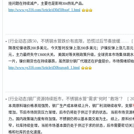
挂问题在持续减产，主要也是影响304热轧产品。
http://www.ys316.com/Article/d30d50bxgf_1.html
[行业动态]跌50，不锈钢水管跌价有底限，恐慌过后节奏放缓……
[
隔夜伦镍收跌200多美元，今天暂时反弹上涨200多美元；沪镍反弹上涨几百元
元，主力最终失守13600大关。 美国对等关税政策升级，全球资本市场集体跳
一片，镍价期货也在持续暴跌，虽然部分钢厂代理还在护盘挺价，市场情绪却
http://www.ys316.com/Article/d50bxgsgdj_1.html
[行业动态]钢厂资源持续抵市，不锈钢水管"需求"何时 "救场"？
[ 2
本周原料端价格表现强势，钢厂生产成本继续上升，钢厂利润继续收窄，支撑
增加，节后市场到货压力渐增，后市仍将处于供过于求的状态。 当前市场货源
力。国内政策端力度有待加强，不锈钢仍将以基本面交易为主。 综上，原料价
窄，社库持续垒增，当前市场基本面仍处于供过于求的状态，后市需要密切关
格和社库的去化速度。