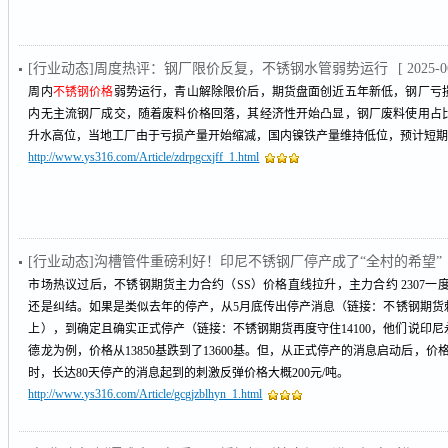
[行业动态]周度热评：钢厂限价反复，不锈钢水管弱势运行
[ 2025-0
周内
不锈钢价格
弱势运行，青山解除限价后，期货盘面创近五年新低，钢厂亏
内无主流钢厂成交，随着废料价格回落，其经济性开始凸显，钢厂废料使用占
升水高位，当地工厂由于亏损产量开始缩减，国内镍铁产量维持低位，预计短
http://www.ys316.com/Article/zdrpgcxjff_1.html
[行业动态]沟槽管件重磅利好！印尼不锈钢厂停产成了“全村的希望”
市场热议过后，不锈钢期货主力合约（SS）价格直线拉升，主力合约 2307一度触及
还是纠结。如果是类似去年的停产，从5月底传出停产消息（链接：不锈钢期货
上），到确定且确实正式停产（链接：不锈钢期货再度守住14100，他们说印
德龙为例，价格从13850基跌到了13600基。但，从正式停产的消息启动后，价
时，长达80天停产的消息起到的刺激反弹价格大概200元/吨。
http://www.ys316.com/Article/gcgjzblhyn_1.html