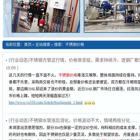
当前位置：
首页
»
全站搜索
» 搜索：不锈钢价格
[行业动态]不锈钢方管这行情，价格很坚挺，需求持续冷，连钢厂都
10:09 ]
这几天的行情一直不温不火，
不锈钢价格
难涨又难降，整体局面持续在僵持。
谁都不乐意，采购商交易也不积极，总想着价格还会更便宜，双方都在冷眼观望熬时
局，那边厢316L却迎来了涨价的黄金期，近日316L钢厂市场日日报涨，拉涨
市价格上蹿，短短两天涨幅直接过万！
http://www.ys316.com/Article/bxgfgzxqjg_1.html
[行业动态]不锈钢水管涨后消化，价格波动不大，情绪两极分化……
末商家出货意愿强烈，部分304也保留一定的议价空间，材料相应的成本支撑
的利好也有期待，因此不锈钢也仅是少量灵活，多数处于观望状态。 月度盘点