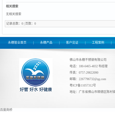
相关搜索
无相关搜索
记录总数：0 | 页数：0
永穗管业首页
|
永穗产品
|
客户见证
|
工程案例
|
佛山市永穗不锈钢有限公司
电话：180-6465-4832 韦经理
传真：0757-29822090
邮箱：
2267796732@qq.com
粤ICP备11057312号
地址：广东省佛山市顺德区陈村镇
百度商桥