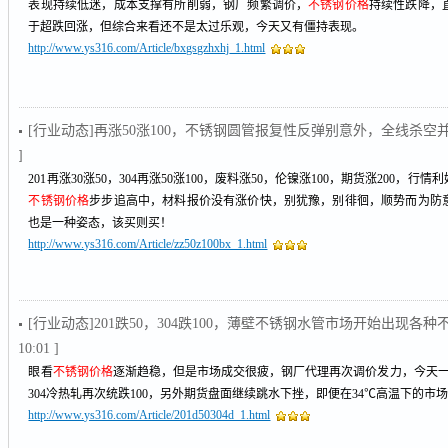
表现持续低迷，成本支撑有所削弱，钢厂频繁调价，
不锈钢价格
持续性跌降，
于超跌回涨，但综合来看还不是太过乐观，今天又有僵持表现。
http://www.ys316.com/Article/bxgsgzhxhj_1.html
[行业动态]再涨50涨100，不锈钢圆管报复性反弹别意外，全线杀空
]
201再涨30涨50，304再涨50涨100，废料涨50，伦镍涨100，期货涨200
不锈钢价格
步步追高中，材料报价没有涨价快，别犹豫，别徘徊，顺势而为防
也是一种姿态，该买则买！
http://www.ys316.com/Article/zz50z100bx_1.html
[行业动态]201跌50，304跌100，薄壁不锈钢水管市场开始出现各
10:01 ]
眼看
不锈钢价格
逐渐趋稳，但是市场成交很疲，钢厂代理再次调价发力，今天一早
304冷热轧再次统跌100，另外期货盘面继续跳水下挫，即便在34℃高温下的市场也是透
http://www.ys316.com/Article/201d50304d_1.html