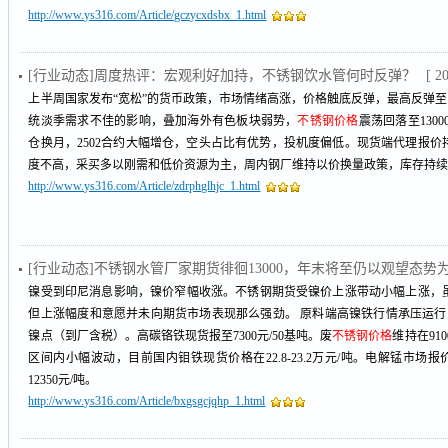
http://www.ys316.com/Article/gczycxdsbx_1.html
[行业动态]周度热评：宏观利好加持，不锈钢饮水管何时反弹？
[ 2
上半周国家发布“宽松”的货币政策，市场情绪高涨，价格触底反弹，最高反弹至13
统淡季需求不佳的影响，叠加海外有色板块弱势，
不锈钢价格
震荡回落至130
仓换月，2502合约大幅增仓，空头占比有优势，投机度偏低。现货端代理报
度不高，采买多以刚需和低价资源为主，周内钢厂维持以价换量政策，库存持
http://www.ys316.com/Article/zdrphglhjc_1.html
[行业动态]不锈钢水管厂家期货徘徊13000，年末将至仍以观望态势
镍受到印尼消息影响，镍价窄幅收涨。不锈钢期货受镍价上涨带动小幅上涨，
但上涨幅度和意愿并未向期货市场表现那么强劲。 原料端高镍铁行情承压运行，周内
镍点（到厂含税）。高碳铬铁现货报至7300元/50基吨。废
不锈钢价格
维持在91
区间内小幅波动，目前国内钼铁现货价格在22.8-23.2万元/吨。电解锰市场报价
12350元/吨。
http://www.ys316.com/Article/bxgsgcjqhp_1.html