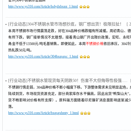
管件|304不锈钢水管品牌
http://www.ys316.com/Article/lsdydxbxgg_1.html
[行业动态]304不锈钢水管市场想抄底，钢厂想出货！极限拉扯！
[ 
本周不锈钢市场行情震荡走跌，好在304品种价格跌幅有所减缓。周初青山、
有所下跌，钢厂接单情况不太理想，接着青山钢厂开出限价政策，宏旺、永旺等产
甬金不低于13500元/吨毛基销售。即便如此，本周
不锈钢价格
依旧承压，304冷
热轧跌50元/吨。
http://www.ys316.com/Article/304bxgsgsc_1.html
[行业动态]不锈钢水管现货每天阴跌50！伤害不大但侮辱性极强.....
不锈钢行情走弱，304品种价格不断小幅度下移。下游整体需求未见明显起色
陆续到货，市场现货资源充足，部分商家库存水平偏高，因此出货“鸭梨山大”
货不畅影响对价格有所支撑）。原料端方面随着印尼镍矿消息面影响逐渐减
落。
http://www.ys316.com/Article/bxgsgxhmty_1.html