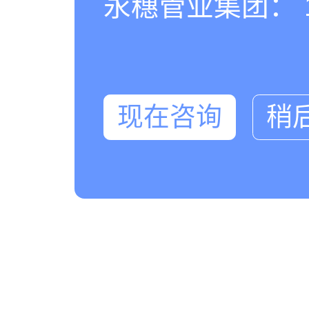
永穗管业集团： 180
现在咨询
稍