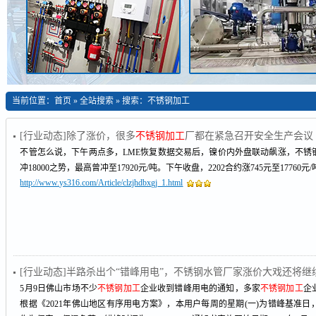
当前位置：
首页
»
全站搜索
» 搜索：不锈钢加工
[行业动态]除了涨价，很多
不锈钢加工
厂都在紧急召开安全生产会议
不管怎么说，下午两点多，LME恢复数据交易后，镍价内外盘联动飙涨，不锈
冲18000之势，最高曾冲至17920元/吨。下午收盘，2202合约涨745元至17760元
http://www.ys316.com/Article/clzjhdbxgj_1.html
[行业动态]半路杀出个“错峰用电”，不锈钢水管厂家涨价大戏还将继
5月9日佛山市场不少
不锈钢加工
企业收到错峰用电的通知，多家
不锈钢加工
企
根据《2021年佛山地区有序用电方案》，本用户每周的星期(一)为错峰基准日