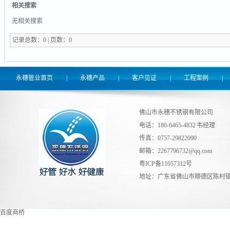
相关搜索
无相关搜索
记录总数：0 | 页数：0
永穗管业首页
|
永穗产品
|
客户见证
|
工程案例
|
佛山市永穗不锈钢有限公司
电话：180-6465-4832 韦经理
传真：0757-29822090
邮箱：
2267796732@qq.com
粤ICP备11057312号
地址：广东省佛山市顺德区陈村镇
百度商桥