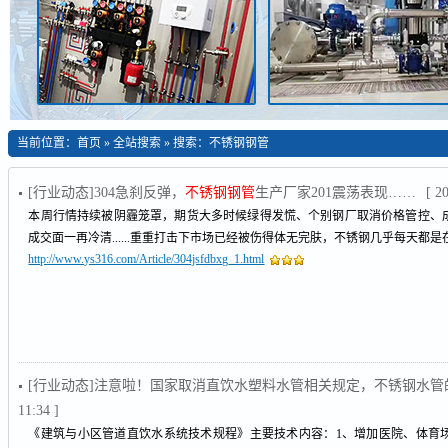
当前位置：
首页
»
全站搜索
» 搜索：不锈钢钢管
[行业动态]304急刹反弹，
不锈钢钢管
生产厂家201震荡表现……
[ 2
本周行情持续被阴霾笼罩，期货大多时候绿得发慌、个别钢厂取消价格管控、
成交面一再冷清......重重打击下市场已经被伤得体无完肤，不锈钢几乎每天都
http://www.ys316.com/Article/304jsfdbxg_1.html
[行业动态]注意啦！国家取消直饮水塑料水管相关规定，不锈钢水管
11:34 ]
《建筑与小区管道直饮水系统技术规程》主要技术内容：1、增加医院、体育