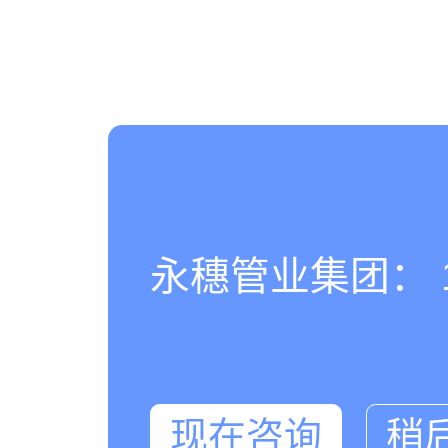
永穗管业集团： 180
现在咨询
稍