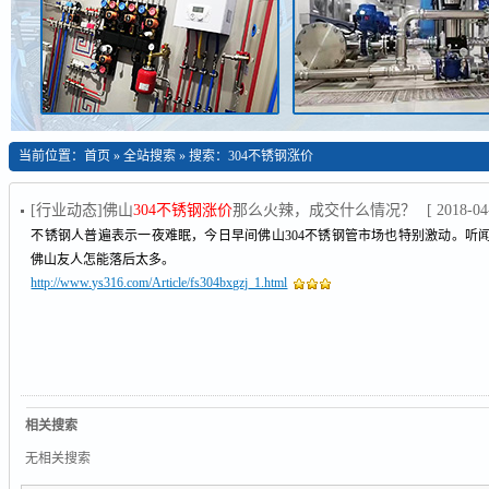
当前位置：
首页
»
全站搜索
» 搜索：304不锈钢涨价
[行业动态]佛山
304不锈钢涨价
那么火辣，成交什么情况？
[ 2018-04
不锈钢人普遍表示一夜难眠，今日早间佛山304不锈钢管市场也特别激动。听闻无锡
佛山友人怎能落后太多。
http://www.ys316.com/Article/fs304bxgzj_1.html
相关搜索
无相关搜索