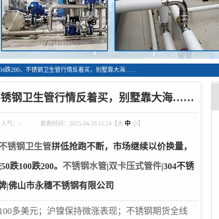
0，304跌200，不锈钢卫生管行情反着买，别墅靠大海……
00，不锈钢卫生管行情反着买，别墅靠大海……
人气：
-
发表时间：2025-04-26 11:24【
大
中
小
】
不锈钢卫生管
拼低抢跑不断，市场继续以价换量，
50跌100跌200。
不锈钢水管
|
双卡压式管件
|304不锈
牌|佛山市永穗不锈钢有限公司
100多美元；沪镍保持微涨表现；不锈钢期货全线