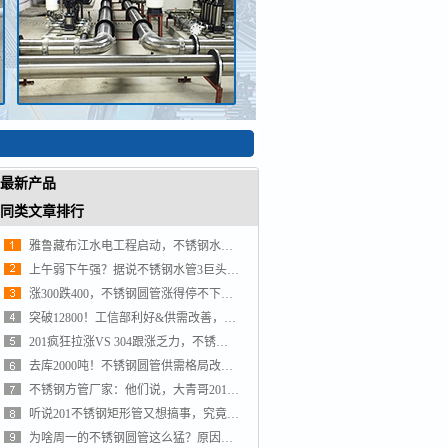
最新产品
同类文章排行
雅鲁藏布江水电工程启动，不锈钢水管需求或迎数十亿级增量市场
上午弱下午强？据说不锈钢水管3巨头明天又要碰头啦！
涨300跌400，不锈钢圆管涨得停不下来，专治不想买，专杀不敢买！
突破12800！工信部利好&供需改善，不锈钢圆管上涨趋势持续
201疯狂拉涨VS 304跟涨乏力，不锈钢市场情绪从“谨慎”转向“追涨
去库2000吨！不锈钢圆管供需格局改善，就差这一阵“东风”
不锈钢方管厂家：他们说，大青哥201送钱，龙哥304想接单
听说201不锈钢矩形管又想搞事，究竟是怎样的底气？
为啥周一的不锈钢圆管这么猛？原因是有多种！