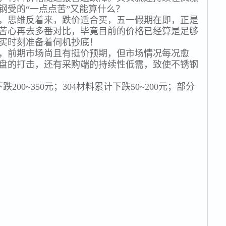
钢受的“一点点苦”又能算什么？
，思维反着来，跌价适合买，五一假期在即，正是
苦心再去多番对比，毕竟目前的价格已经算是足够
买时刻准备着伺机抄底！
，前期市场尚且有挺价预期，但市场情况每况愈
盘的打击，还有采购端的持续性低需，致使不锈钢
200~350元；304材料累计下跌50~200元；部分