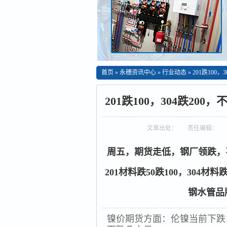
首页
»
永穗资讯中心
»
行业动态
»
201跌10
201跌100，304跌2
文章出处：
责任编辑：
周五，期货走低，钢厂领跌，
201材料跌50跌100，304材料跌
钢水管品
镍价期货方面：伦镍当前下跌