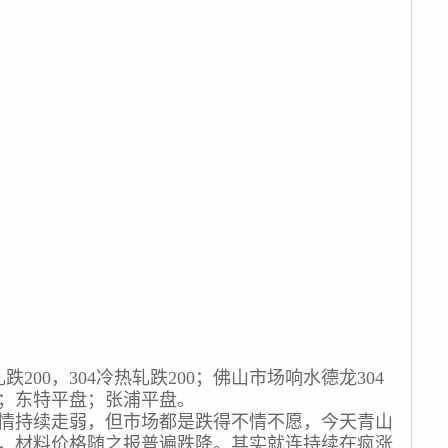
200，304冷热轧跌200；佛山市场响水德龙304
50；东特平盘；张浦平盘。
情持续走弱，但市场都是跌得不情不愿，今天青山
，材料价格随之报普遍跌降。其实就连持续在疯涨