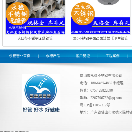
大口径不锈钢无缝钢管
316不锈钢平面凸面法兰【卫生级管
件】
永穗管业首页
|
永穗产品
|
客户见证
|
工程案例
|
佛山市永穗不锈钢有限公司
电话：180-6465-4832 韦经理
传真：0757-29822090
邮箱：
2267796732@qq.com
粤ICP备11057312号
地址：广东省佛山市顺德区陈村镇