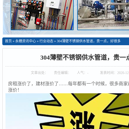
首页
»
永穗资讯中心
»
行业动态
»
304薄壁不锈钢供水管道，贵一点，好很多
304薄壁不锈钢供水管道，贵一
文章出处：
责任编辑：
人气：
-
发表时间：2020-12-
房租涨价了，建材涨价了……每年都有一个时候，很多商家
涨价！