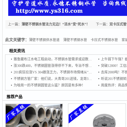
上一篇：
薄壁不锈钢水管法力无边！“活水”变“死水”！
下一篇：
双卡压式管
此文关键字：
薄壁不锈钢供水管道
薄壁不锈钢水管
卡压式不锈钢水管
家
相关资讯
雅鲁藏布江水电工程启动，不锈钢水管需求或迎数十亿级增量市场
涨300跌400，不锈钢圆管涨得停不下来，专治不想买，专杀不敢买！
201疯狂拉涨VS 304跟涨乏力，不锈钢市场情绪从“谨慎”转向“追涨
不锈钢方管厂家：他们说，大青哥201送钱，龙哥304想接单
为啥周一的不锈钢圆管这么猛？原因是有多种！
推荐产品