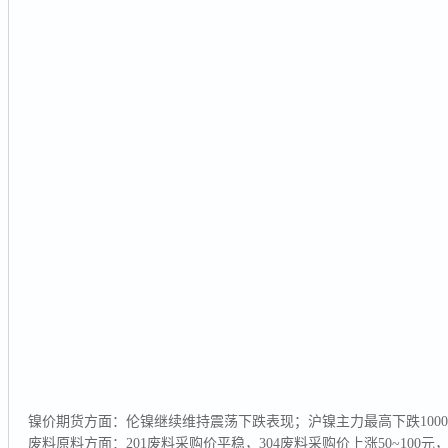
镍价期货方面：伦镍继续维持震荡下跌表现；沪镍主力最高下跌100
废料原料方面：201废料采购价平稳，304废料采购价上涨50~100元，