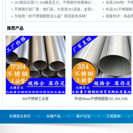
201疯狂拉涨VS 304跟涨乏力，不锈钢市场情绪从“谨慎”转向“追涨
不锈钢方管厂家：他们说，大青哥201送钱，龙哥304想接单
为啥周一的不锈钢圆管这么猛？原因是有多种！
推荐产品
304不锈钢工业管
外径89mm不锈钢圆管201,304,316L
永穗管业首页
|
永穗产品
|
客户见证
|
工程案例
|