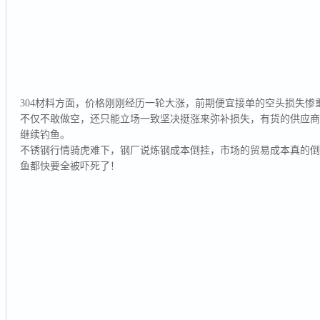
304材料方面，价格刚刚经历一轮大涨，前期便宜接单的空头损失
不仅不敢做空，还只能立场一致坚决挺涨来弥补损失，有货的供应
继续钓鱼。
不锈钢行情骑虎难下，钢厂说炼钢成本倒挂，市场的贸易成本真的
鱼都快要全被吓死了！