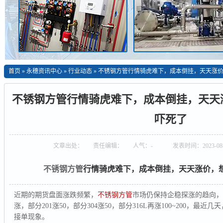
首页
»
永穗资讯中心
»
行业动态
»
不锈钢方管行情骑虎难下，成本倒挂，天天涨
不锈钢方管行情骑虎难下，成本倒挂，天天
吓死了
文章出处：
责任编辑：
人气：
-
发表时间：2023-08-
不锈钢方管
行情骑虎难下，成本倒挂，天天涨价，
近期的期货盘面涨跌频繁，
不锈钢方管
市场仍保持企稳探涨的趋向
涨，部分201涨50，部分304涨50，部分316L再涨100~200，
接单现象。