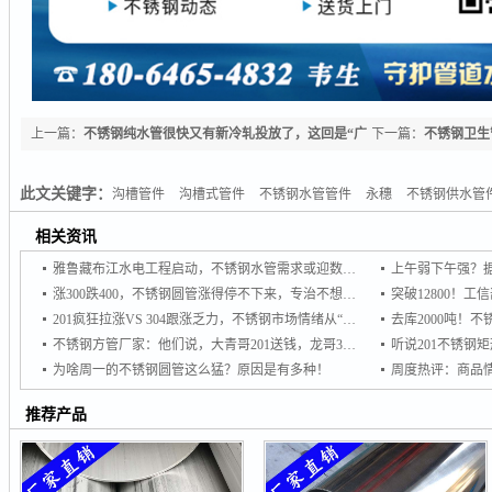
上一篇：
不锈钢纯水管很快又有新冷轧投放了，这回是“广
下一篇：
不锈钢卫生
东特产”！
求弱势格局下价格何
此文关键字：
沟槽管件
沟槽式管件
不锈钢水管管件
永穗
不锈钢供水管
相关资讯
雅鲁藏布江水电工程启动，不锈钢水管需求或迎数十亿级增量市场
涨300跌400，不锈钢圆管涨得停不下来，专治不想买，专杀不敢买！
201疯狂拉涨VS 304跟涨乏力，不锈钢市场情绪从“谨慎”转向“追涨
不锈钢方管厂家：他们说，大青哥201送钱，龙哥304想接单
为啥周一的不锈钢圆管这么猛？原因是有多种！
推荐产品