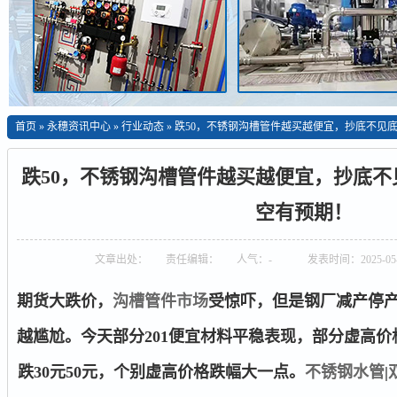
首页
»
永穗资讯中心
»
行业动态
»
跌50，不锈钢沟槽管件越买越便宜，抄底不见
跌50，不锈钢沟槽管件越买越便宜，抄底
空有预期！
文章出处：
责任编辑：
人气：
-
发表时间：2025-05-
期货大跌价，
沟槽管件市场
受惊吓，但是钢厂减产停
越尴尬。今天部分201便宜材料平稳表现，部分虚高价格见
跌30元50元，个别虚高价格跌幅大一点。
不锈钢水管
|