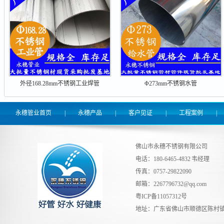
外径168.28mm不锈钢工业焊管
Φ273mm不锈钢水管
永穗管业首页
|
永穗产品
|
客户见证
|
工程案例
|
佛山市永穗不锈钢有限公司
电话：180-6465-4832 韦经理
传真：0757-29822090
邮箱：
2267796732@qq.com
粤ICP备11057312号
地址：广东省佛山市顺德区陈村镇