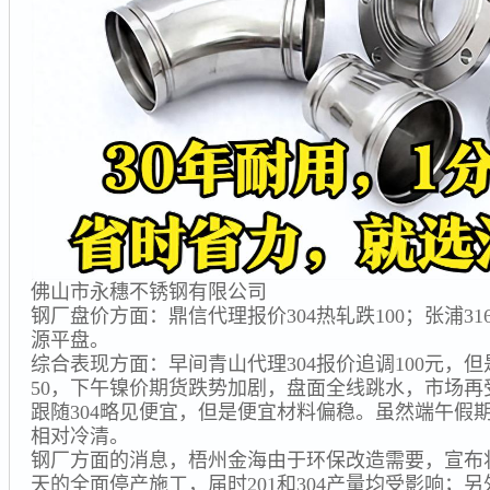
佛山市永穗不锈钢有限公司
钢厂盘价方面：鼎信代理报价304热轧跌100；张浦31
源平盘。
综合表现方面：早间青山代理304报价追调100元，
50，下午镍价期货跌势加剧，盘面全线跳水，市场再
跟随304略见便宜，但是便宜材料偏稳。虽然端午假
相对冷清。
钢厂方面的消息，梧州金海由于环保改造需要，宣布将
天的全面停产施工，届时201和304产量均受影响；