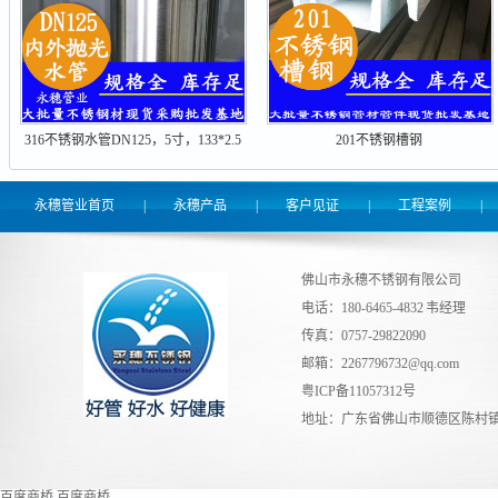
316不锈钢水管DN125，5寸，133*2.5
201不锈钢槽钢
永穗管业首页
|
永穗产品
|
客户见证
|
工程案例
|
佛山市永穗不锈钢有限公司
电话：180-6465-4832 韦经理
传真：0757-29822090
邮箱：
2267796732@qq.com
粤ICP备11057312号
地址：广东省佛山市顺德区陈村镇
百度商桥
百度商桥