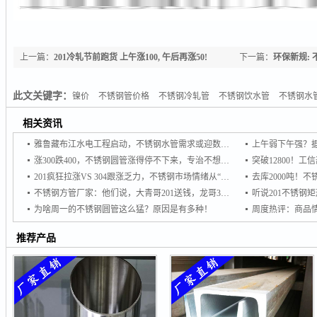
上一篇：
201冷轧节前跑货 上午涨100, 午后再涨50!
下一篇：
环保新规:
10月1日开始已正式
此文关键字：
镍价
不锈钢管价格
不锈钢冷轧管
不锈钢饮水管
不锈钢水
相关资讯
雅鲁藏布江水电工程启动，不锈钢水管需求或迎数十亿级增量市场
涨300跌400，不锈钢圆管涨得停不下来，专治不想买，专杀不敢买！
201疯狂拉涨VS 304跟涨乏力，不锈钢市场情绪从“谨慎”转向“追涨
不锈钢方管厂家：他们说，大青哥201送钱，龙哥304想接单
为啥周一的不锈钢圆管这么猛？原因是有多种！
推荐产品