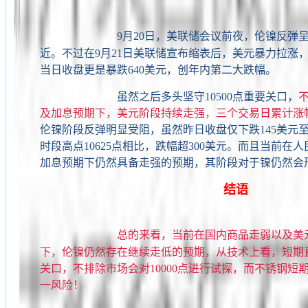
9月20日，美联储会议前夜，伦镍反弹呈
近。不过在9月21日美联储宣布缩表后，美元暴力拉涨，
当日收盘更是暴跌640美元，创年内第二大跌幅。
虽然之后多头坚守10500点重要关口，
及加息预期下，美元阶段持续走强，三个交易日累计涨幅高
伦镍阶段反弹明显受阻，虽然昨日收盘仅下跌145美元至1
时段高点10625点相比，跌幅超300美元。而且当前在
加息预期下仍然具备走强的预期，其阶段对于镍仍然会
结语
总的来看，当前在国内商品走弱以及美
下，伦镍仍然存在继续走低的预期，从技术上看，短期直接
关口，不排除市场会对10000点进行试探，而不锈钢短
一风险！