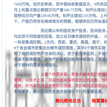
7459万吨，创历史新高，而中钢协新数据显示，9月供应
月上旬重点钢企粗钢日均产量186.75万吨，旬环比增加2.
国预估日均产量239.66万吨，旬环比增加2.05万吨，上
下，产能仍然存在继续增长的预期，粗钢供应仍然会面
而近期公布的固定资产投资、民间投资、房
均出现不同程度的回落，加之近日楼市调控的升级，（8
一轮密集调控期。2天内，西安、重庆、南昌、南宁、
8个省会城市密集出台楼市调控措施，其中6个城市实施
明了政府调控地产泡沫的决心，房子是用来住的，不是
但是不能随便卖，房地产的投机功能将持续弱化，其投
对于钢材的需求也将弱化。
从整个供需来看，黑色系基本面仍然偏
预期，从技术上看，目前也是未有明显的止跌迹象，短
趋势，作为本轮商品走势的引领者，其价格的走弱势必
系拖累外，美元阶段的走强亦是镍价下行的重要因素。
美元绝地反击 拖累镍