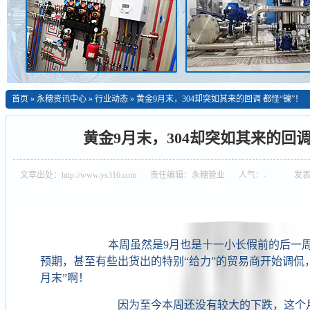
首页
»
永穗资讯中心
»
行业动态
»
黄金9月末，304却突如其来的回调 都怪“镍”！
黄金9月末，304却突如其来的回调
文章出处：http://www.ys316.com
责任编辑：永穗管业
人气：
-
发表时
本周虽然是9月也是十一小长假前的后一周，
预期，甚至有些出货出的特别“给力”的贸易商开始调侃
月末”啊！
因为至今本周还没有较大的下跌，这个月末