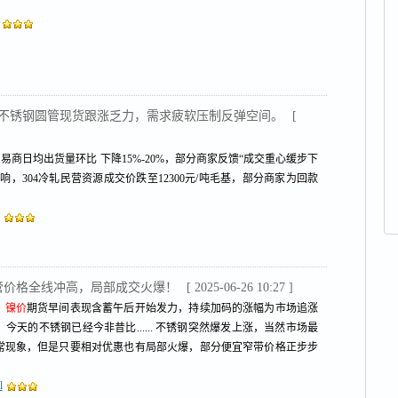
不锈钢圆管现货跟涨乏力，需求疲软压制反弹空间。
[
易商日均出货量环比 下降15%-20%，部分商家反馈“成交重心缓步下
，304冷轧民营资源成交价跌至12300元/吨毛基，部分商家为回款
水管价格全线冲高，局部成交火爆！
[ 2025-06-26 10:27 ]
，
镍价
期货早间表现含蓄午后开始发力，持续加码的涨幅为市场追涨
天的不锈钢已经今非昔比...... 不锈钢突然爆发上涨，当然市场最
常现象，但是只要相对优惠也有局部火爆，部分便宜窄带价格正步步
l