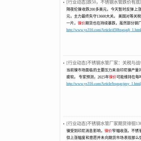
[行业动态]跌50，不锈钢水管跌价有
隔夜伦镍收跌200多美元，今天暂时反弹上涨
元，主力最终失守13600大关。 美国对等
一片，
镍价
期货也在持续暴跌，虽然部分钢
http://www.ys316.com/Article/d50bxgsgdj_1.htm
[行业动态]不锈钢水管厂家：关税与战
当前镍市场面临的主要压力来自印尼镍产量
疲软。 专家预测，2025年
镍价
可能维持在每吨
http://www.ys316.com/Article/bxgsgcjgsy_1.html
[行业动态]不锈钢水管厂家期货徘徊13
镍受到印尼消息影响，
镍价
窄幅收涨。不锈
但上涨幅度和意愿并未向期货市场表现那么强劲