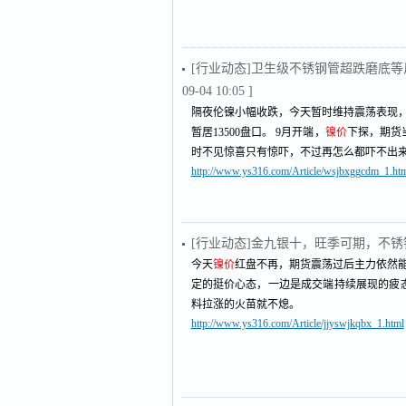
[行业动态]卫生级不锈钢管超跌磨底等
09-04 10:05 ]
隔夜伦镍小幅收跌，今天暂时维持震荡表现，
暂居13500盘口。 9月开端，
镍价
下探，期货
时不见惊喜只有惊吓，不过再怎么都吓不出
http://www.ys316.com/Article/wsjbxggcdm_1.ht
[行业动态]金九银十，旺季可期，不
今天
镍价
红盘不再，期货震荡过后主力依然能
定的挺价心态，一边是成交端持续展现的疲
料拉涨的火苗就不熄。
http://www.ys316.com/Article/jjyswjkqbx_1.html