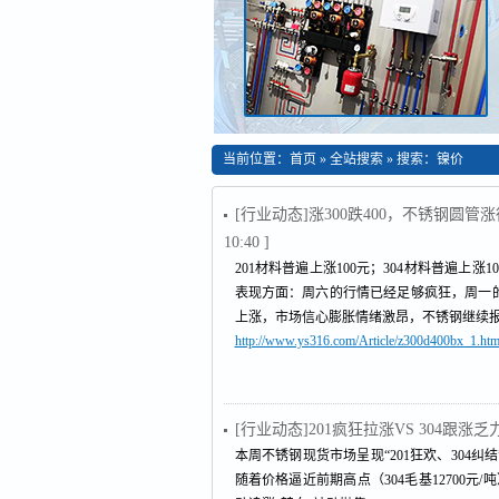
当前位置：
首页
»
全站搜索
» 搜索：镍价
[行业动态]涨300跌400，不锈钢圆
10:40 ]
201材料普遍上涨100元；304材料普遍上涨10
表现方面：周六的行情已经足够疯狂，周一
上涨，市场信心膨胀情绪激昂，不锈钢继续
http://www.ys316.com/Article/z300d400bx_1.htm
[行业动态]201疯狂拉涨VS 304跟
本周不锈钢现货市场呈现“201狂欢、304
随着价格逼近前期高点（304毛基12700元