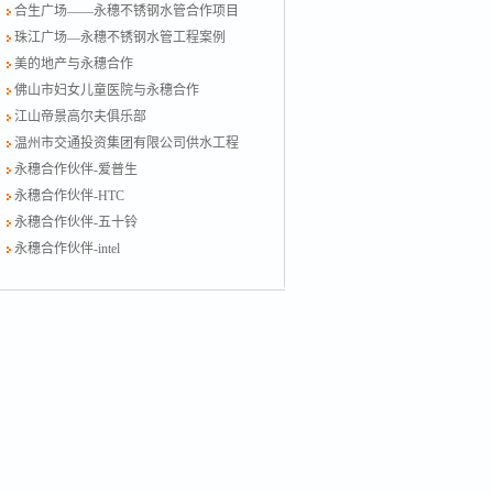
合生广场——永穗不锈钢水管合作项目
珠江广场—永穗不锈钢水管工程案例
美的地产与永穗合作
佛山市妇女儿童医院与永穗合作
江山帝景高尔夫俱乐部
温州市交通投资集团有限公司供水工程
永穗合作伙伴-爱普生
永穗合作伙伴-HTC
永穗合作伙伴-五十铃
永穗合作伙伴-intel