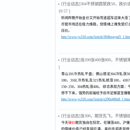
[行业动态]304不锈钢圆管跌50，跌
10:57 ]
听闻昨晚开始金价又开始弯道超车迎来大涨
尽管市场还在极力维稳，但情绪上难免受打击
压价。
http://www.ys316.com/Article/304bxgygd5_1.htm
[行业动态]涨200涨400涨800，
]
青山201冷热轧平盘；佛山德龙304冷轧涨50
100，316L冷热轧及321热轧统涨100，4
150~250，304热轧涨400。 综合表现方面：
停不下来，强势的前端给予后市足够甚至爆
http://www.ys316.com/Article/z200z400z8_1.htm
[行业动态]涨300，期货先飞，不锈
今天
镍价
期货独自在狂欢，伦镍涨400，沪镍
的情绪价值已经直接拉满，单后市却表现很