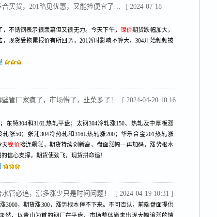
价适合买货，201略见优惠，又能捡便宜了…
[ 2024-07-18
了，不锈钢表示很羡慕但又很无力。今天下午，
镍价
期货跌幅加大，
，现货受拖累报价有所回调，201暂时影响不算大，304开始频频被
l
不锈钢薄壁管厂家疯了，市场懵了，韭菜多了！
[ 2024-04-20 10:16
；东特304和316L热轧平盘；太钢304冷轧涨150、热轧及中厚板涨
30冷轧涨50；张浦304冷热轧和316L热轧涨200；华乐合金201热轧涨
今天
镍价
接连飙涨，期货持续创新高，盘面涨幅一再加码，涨势根本
棚的信心支撑，期货使劲飞，现货拼命追！
l
钢给水管必追，涨多涨少只是时间问题！
[ 2024-04-19 10:31 ]
涨3000，期货涨300，涨势根本停不下来。不可否认，前端盘面提供
淡然，以青山为首的钢厂在平盘，市场整体尚未出现大幅追涨的情