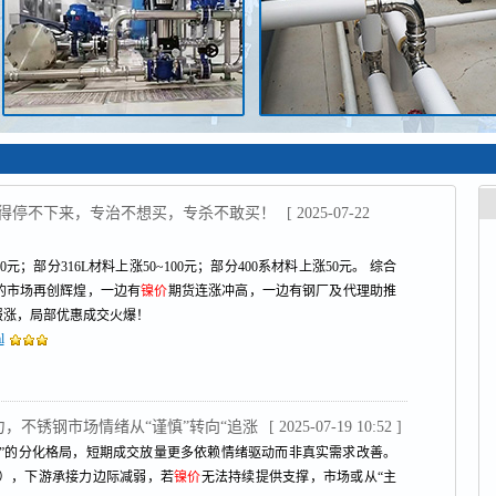
管涨得停不下来，专治不想买，专杀不敢买！
[ 2025-07-22
0元；部分316L材料上涨50~100元；部分400系材料上涨50元。 综合
的市场再创辉煌，一边有
镍价
期货连涨冲高，一边有钢厂及代理助推
报涨，局部优惠成交火爆！
l
涨乏力，不锈钢市场情绪从“谨慎”转向“追涨
[ 2025-07-19 10:52 ]
纠结”的分化格局，短期成交放量更多依赖情绪驱动而非真实需求改善。
/吨），下游承接力边际减弱，若
镍价
无法持续提供支撑，市场或从“主