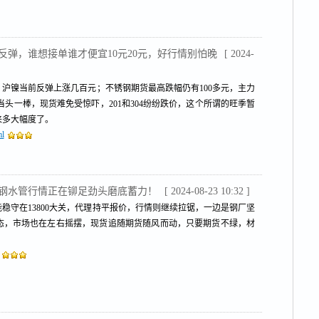
反弹，谁想接单谁才便宜10元20元，好行情别怕晚
[ 2024-
沪镍当前反弹上涨几百元；不锈钢期货最高跌幅仍有100多元，主力
当头一棒，现货难免受惊吓，201和304纷纷跌价，这个所谓的旺季暂
来多大幅度了。
ml
锈钢水管行情正在铆足劲头磨底蓄力！
[ 2024-08-23 10:32 ]
稳守在13800大关，代理持平报价，行情则继续拉锯，一边是钢厂坚
态，市场也在左右摇摆，现货追随期货随风而动，只要期货不绿，材