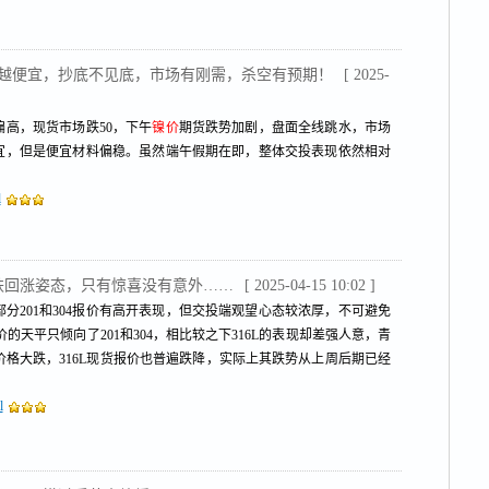
越买越便宜，抄底不见底，市场有刚需，杀空有预期！
[ 2025-
偏高，现货市场跌50，下午
镍价
期货跌势加剧，盘面全线跳水，市场
见便宜，但是便宜材料偏稳。虽然端午假期在即，整体交投表现依然相对
l
管超跌回涨姿态，只有惊喜没有意外……
[ 2025-04-15 10:02 ]
分201和304报价有高开表现，但交投端观望心态较浓厚，不可避免
的天平只倾向了201和304，相比较之下316L的表现却差强人意，青
价格大跌，316L现货报价也普遍跌降，实际上其跌势从上周后期已经
l