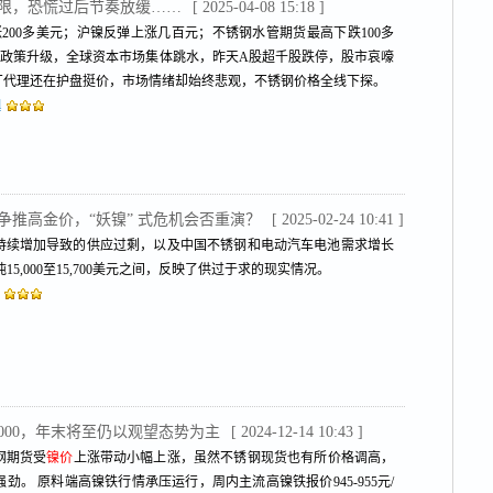
底限，恐慌过后节奏放缓……
[ 2025-04-08 15:18 ]
200多美元；沪镍反弹上涨几百元；不锈钢水管期货最高下跌100多
关税政策升级，全球资本市场集体跳水，昨天A股超千股跌停，股市哀嚎
厂代理还在护盘挺价，市场情绪却始终悲观，不锈钢价格全线下探。
l
争推高金价，“妖镍” 式危机会否重演？
[ 2025-02-24 10:41 ]
持续增加导致的供应过剩，以及中国不锈钢和电动汽车电池需求增长
15,000至15,700美元之间，反映了供过于求的现实情况。
000，年末将至仍以观望态势为主
[ 2024-12-14 10:43 ]
钢期货受
镍价
上涨带动小幅上涨，虽然不锈钢现货也有所价格调高，
。 原料端高镍铁行情承压运行，周内主流高镍铁报价945-955元/