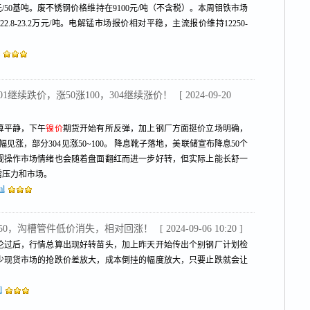
/50基吨。废不锈钢价格维持在9100元/吨（不含税）。本周钼铁市场
8-23.2万元/吨。电解锰市场报价相对平稳，主流报价维持12250-
01继续跌价，涨50涨100，304继续涨价！
[ 2024-09-20
算平静，下午
镍价
期货开始有所反弹，加上钢厂方面挺价立场明确，
见涨，部分304见涨50~100。 降息靴子落地，美联储宣布降息50个
规操作市场情绪也会随着盘面翻红而进一步好转，但实际上能长舒一
需压力和市场。
ml
废料涨50，沟槽管件低价消失，相对回涨！
[ 2024-09-06 10:20 ]
沦过后，行情总算出现好转苗头，加上昨天开始传出个别钢厂计划检
少现货市场的抢跌价差放大，成本倒挂的幅度放大，只要止跌就会让
l