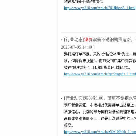
动追涨”转向“被动抛售”。
http://www.ys316.com/Article/201fklzvs3_1.html
[行业动态]
镍价
震荡不锈钢期货追涨，
2025-07-05 14:40 ]
游终端订单不足，采购以“按需补库”为主，贸
移，但降价难换量”。而且受钢厂集中到货影响
被迫“低卖难补”，日均出货量环比降25%。
http://www.ys316.com/Article/njzdbxgqhz_1.html
[行业动态]涨50涨100，薄壁不锈钢
钢厂新盘调涨，市场相对优惠接单出货至上
增强信心，此前的部分同行对低价爱理不理，今
高价成交难免跟不上，这是上涨过程中的正
报高。
http://www.ys316.com/Article/z50z100bbb_1.htm