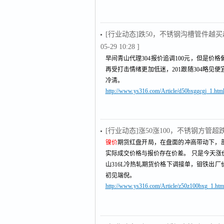
[行业动态]跌50，不锈钢沟槽管件
05-29 10:28 ]
早间青山代理304报价追调100元，但是价格
再受打击情绪更加低迷，201跟随304略
冷清。
http://www.ys316.com/Article/d50bxggcgj_1.htm
[行业动态]涨50涨100，不锈钢方
镍价
期货红盘开局，在盘面的冲高带动下，部
实际成交价格与报价存在价差。 只是今天涨价
山316L冷热轧期货价格下调接单，钼铁出厂
初见端倪。
http://www.ys316.com/Article/z50z100bxg_1.htm