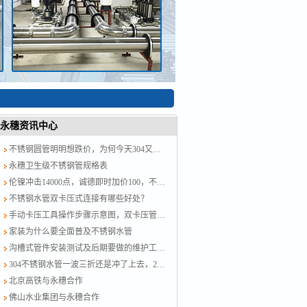
永穗资讯中心
不锈钢圆管明明想跌价，为何今天304又涨了？涨就对了，计划跟不上变化
永穗卫生级不锈钢管规格表
伦镍冲击14000点，诚德即时加价100，不锈钢水管厂家跟紧了别掉队！
不锈钢水管双卡压式连接有哪些好处？
手动卡压工具操作步骤示意图，双卡压管件链接方法图示
家装为什么要全面普及不锈钢水管
沟槽式管件安装测试及后期要做的维护工作？
304不锈钢水管一波三折还是冲了上去，201跟着节奏走，今日板卷市场涨50-100
北京高铁与永穗合作
佛山水业集团与永穗合作