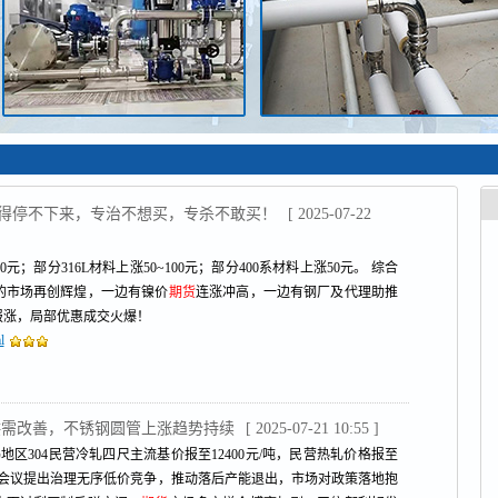
管涨得停不下来，专治不想买，专杀不敢买！
[ 2025-07-22
0元；部分316L材料上涨50~100元；部分400系材料上涨50元。 综合
的市场再创辉煌，一边有镍价
期货
连涨冲高，一边有钢厂及代理助推
报涨，局部优惠成交火爆！
l
&供需改善，不锈钢圆管上涨趋势持续
[ 2025-07-21 10:55 ]
地区304民营冷轧四尺主流基价报至12400元/吨，民营热轧价格报至
中央财经会议提出治理无序低价竞争，推动落后产能退出，市场对政策落地抱