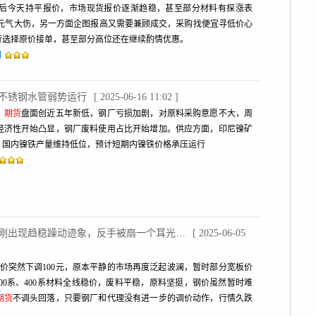
后今天持平报价，市场现货报价逐渐趋稳，甚至部分材料有探涨表
经元气大伤，另一方面企图报高又需要兼顾成交，采购找便宜寻低价心
行选择原价接单，甚至部分高位还在继续酌情优惠。
l
，不锈钢水管弱势运行
[ 2025-06-16 11:02 ]
，
期货
盘面创近五年新低，钢厂亏损加剧，对原料采购意愿不大，周
经济性开始凸显，钢厂废料使用占比开始增加。供应方面，印尼镍矿
，国内镍铁产量维持低位，预计短期内镍铁价格承压运行
201刚出现趋稳躁动迹象，反手被扇一个耳光…
[ 2025-06-05
报价突然下调100元，原本平静的市场再度泛起波澜，暂时部分宽板价
，300系、400系材料全线稳价，废料平稳，原料坚挺，钢价虽然暂时难
期货
不调头回落，只要钢厂和代理没有进一步的调价动作，行情久跌