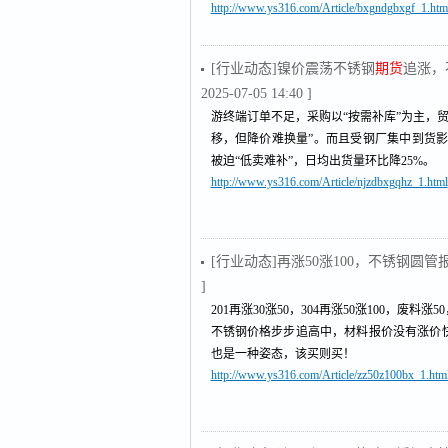
http://www.ys316.com/Article/bxgndgbxgf_1.htm
[行业动态]镍价震荡不锈钢
期货
追涨，
2025-07-05 14:40 ]
游终端订单不足，采购以“按需补库”为主，贸
移，但降价难换量”。而且受钢厂集中到货影响
被迫“低卖难补”，日均出货量环比降25%。
http://www.ys316.com/Article/njzdbxgqhz_1.html
[行业动态]再涨50涨100，不锈钢
]
201再涨30涨50，304再涨50涨100，废料涨5
不锈钢价格步步追高中，材料报价没有涨价
也是一种姿态，该买则买！
http://www.ys316.com/Article/zz50z100bx_1.htm