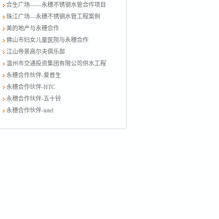
合生广场——永穗不锈钢水管合作项目
珠江广场—永穗不锈钢水管工程案例
美的地产与永穗合作
佛山市妇女儿童医院与永穗合作
江山帝景高尔夫俱乐部
温州市交通投资集团有限公司供水工程
永穗合作伙伴-爱普生
永穗合作伙伴-HTC
永穗合作伙伴-五十铃
永穗合作伙伴-intel