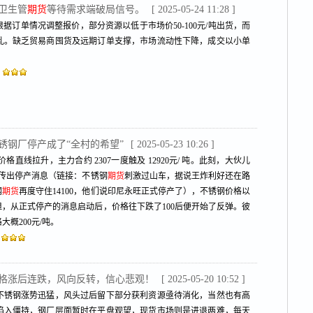
卫生管
期货
等待需求端破局信号。
[ 2025-05-24 11:28 ]
订单情况调整报价，部分资源以低于市场价50-100元/吨出货，而
乱。缺乏贸易商囤货及远期订单支撑，市场流动性下降，成交以小单
锈钢厂停产成了“全村的希望”
[ 2025-05-23 10:26 ]
格直线拉升，主力合约 2307一度触及 12920元/ 吨。此刻，大伙儿
传出停产消息（链接：不锈钢
期货
刺激过山车，据说王炸利好还在路
钢
期货
再度守住14100，他们说印尼永旺正式停产了），不锈钢价格以
基。但，从正式停产的消息启动后，价格往下跌了100后便开始了反弹。彼
概200元/吨。
管价格涨后连跌，风向反转，信心悲观！
[ 2025-05-20 10:52 ]
不锈钢涨势迅猛，风头过后留下部分获利资源亟待消化，当然也有高
陷入僵持，钢厂层面暂时在平盘观望，现货市场则是进退两难，每天