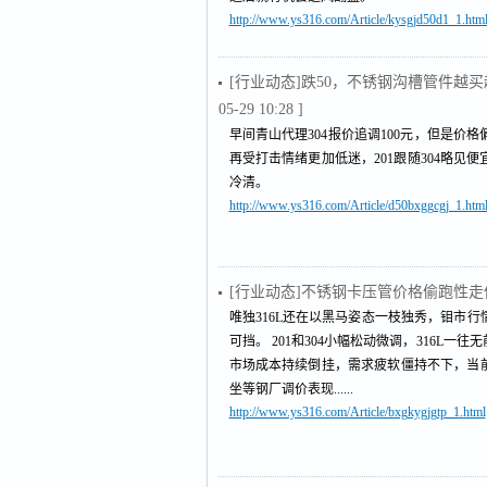
http://www.ys316.com/Article/kysgjd50d1_1.htm
[行业动态]跌50，不锈钢沟槽管件
05-29 10:28 ]
早间青山代理304报价追调100元，但是价
再受打击情绪更加低迷，201跟随304略
冷清。
http://www.ys316.com/Article/d50bxggcgj_1.htm
[行业动态]不锈钢卡压管价格偷跑性
唯独316L还在以黑马姿态一枝独秀，钼市行
可挡。 201和304小幅松动微调，316
市场成本持续倒挂，需求疲软僵持不下，当
坐等钢厂调价表现......
http://www.ys316.com/Article/bxgkygjgtp_1.html