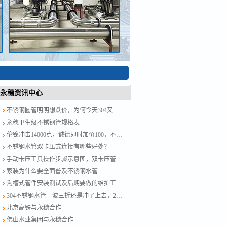
永穗资讯中心
不锈钢圆管明明想跌价，为何今天304又涨了？涨就对了，计划跟不上变化
永穗卫生级不锈钢管规格表
伦镍冲击14000点，诚德即时加价100，不锈钢水管厂家跟紧了别掉队！
不锈钢水管双卡压式连接有哪些好处？
手动卡压工具操作步骤示意图，双卡压管件链接方法图示
家装为什么要全面普及不锈钢水管
沟槽式管件安装测试及后期要做的维护工作？
304不锈钢水管一波三折还是冲了上去，201跟着节奏走，今日板卷市场涨50-100
北京高铁与永穗合作
佛山水业集团与永穗合作