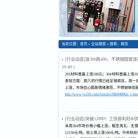
当前位置：
首页
»
全站搜索
» 搜索：期货
[行业动态]涨300跌400，不锈钢圆
10:40 ]
201材料普遍上涨100元；304材料普遍上涨10
表现方面：周六的行情已经足够疯狂，周一
上涨，市场信心膨胀情绪激昂，不锈钢继续
http://www.ys316.com/Article/z300d400bx_1.htm
[行业动态]突破12800！工信部利好
本周304市场价格小幅上涨，截至周五，无锡
12150元/吨，较上周上涨100元/吨。