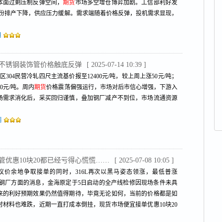
本面过剩压制反弹空间，
期货
市场多空增仓博弈加剧。工信部利好发
月份排产下降，供应压力缓解。需求端随着价格反弹，投机需求显现，
l
，不锈钢装饰管价格触底反弹
[ 2025-07-14 10:39 ]
304民营冷轧四尺主流基价报至12400元/吨，较上周上涨50元/吨；
00元/吨。周内
期货
价格震荡偏强运行，市场对后市信心增强，下游入
场需求消化后，采买回归谨慎，叠加钢厂减产不到位，市场流通资源
l
管优惠10块20都已经亏得心慌慌……
[ 2025-07-08 10:05 ]
价余地争取接单的同时，316L再次以黑马姿态领涨，最低普涨
0元！ 钢厂方面的消息，金海原定于5日启动的全产线检修因现场条件未具
来的利好预期效果仍然值得期待，毕竟无论如何，当前的价格都是如
时材料也难跌，近期一直打成本倒挂，现货市场便宜接单优惠10块20