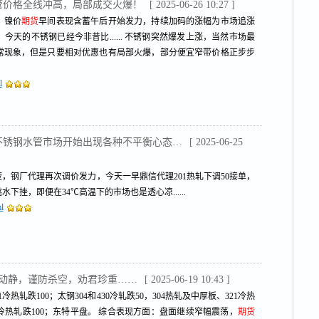
水管价格全线冲高，局部成交火爆！
[ 2025-06-26 10:27 ]
，镍价
期货
早间表现含蓄午后开始发力，持续加码的涨幅为市场追涨
天的不锈钢已经今非昔比...... 不锈钢突然爆发上涨，当然市场最
常现象，但是只要相对优惠也有局部火爆，部分便宜窄带价格正步步
l
，薄壁不锈钢水管市场开始出现各种不平衡心态…
[ 2025-06-25
，钢厂代理再次调价发力，今天一早鼎信代理201热轧下调50接单，
水下挫，即便在34℃高温下的市场也是透心凉......
l
有动静，谨防杀空，劝君珍重……
[ 2025-06-19 10:43 ]
热轧跌100；太钢304和430冷轧跌50，304热轧及中厚板、321冷热
04冷热轧跌100；东特平盘。 综合表现方面：盘面继续窄幅震荡，
期货