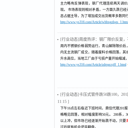
主力略有反弹表现，钢厂代理连续两天调价
现。 市场表现则相对矛盾，一方面久跌已
态占据主导，为了增加成交出货概率多数同
http://www.ys316.com/Article/whbxgzlsgs_1.htm
[行业动态]周度热评：钢厂限价反复
周内不锈钢价格弱势运行，青山解除限价后
内无主流钢厂成交，随着废料价格回落，其
升水高位，当地工厂由于亏损产量开始缩减
http://www.ys316.com/Article/zdrpgcxjff_1.html
[行业动态]卡压式管件跌50跌100，
11:15 ]
下午16点左右临近下班时间，鼎信代理201
格略见回落，相对幅度影响50元。 200系
以上冲，但市场已经逐渐开始跌不动，只要
过后就有机会逆风翻盘。