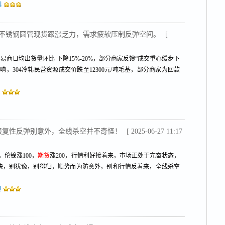
l
不锈钢圆管现货跟涨乏力，需求疲软压制反弹空间。
[
易商日均出货量环比 下降15%-20%，部分商家反馈“成交重心缓步下
，304冷轧民营资源成交价跌至12300元/吨毛基，部分商家为回款
圆管报复性反弹别意外，全线杀空并不奇怪！
[ 2025-06-27 11:17
0，伦镍涨100，
期货
涨200，行情利好接着来，市场正处于亢奋状态，
快，别犹豫，别徘徊，顺势而为防意外，别和行情反着来，全线杀空
l