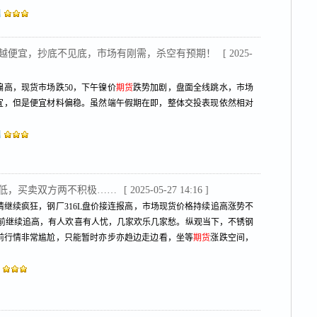
l
越买越便宜，抄底不见底，市场有刚需，杀空有预期！
[ 2025-
格偏高，现货市场跌50，下午镍价
期货
跌势加剧，盘面全线跳水，市场
见便宜，但是便宜材料偏稳。虽然端午假期在即，整体交投表现依然相对
l
走低，买卖双方两不积极……
[ 2025-05-27 14:16 ]
情继续疯狂，钢厂316L盘价接连报高，市场现货价格持续追高涨势不
L一往无前继续追高，有人欢喜有人忧，几家欢乐几家愁。纵观当下，不锈钢
前行情非常尴尬，只能暂时亦步亦趋边走边看，坐等
期货
涨跌空间，