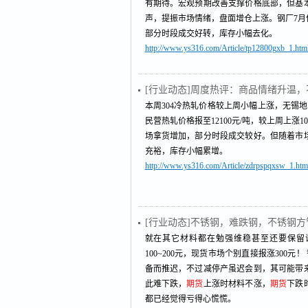
有期待。宏观预期改善支撑价格底部，但基
声，提振市场情绪，盘面增仓上涨。钢厂7
部分时段成交好转，库存小幅去化。
http://www.ys316.com/Article/tp12800gxb_1.htm
[行业动态]周度热评：商品情绪升温
本周304冷热轧价格较上周小幅上涨，无锡地区
民营热轧价格报至12100元/吨，较上周上涨1
场拿货增加，部分时段成交较好。但随着市
充裕，库存小幅累增。
http://www.ys316.com/Article/zdrpspqxsw_1.htm
[行业动态]不锈钢，难跌钢，不锈钢方
就在其它材料都在勉强维稳甚至还要保留议
100~200元，现货市场个别直接报涨30
备而推迟，不过减停产虽迟会到，其可能带
此难下跌，
期货
上涨时材料不涨，
期货
下跌
都已经觉得亏得心慌慌。