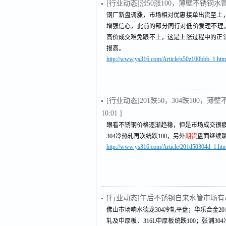
[行业动态]涨50涨100，薄壁不锈钢
钢厂新盘调涨，市场相对优惠接单出货至上
增强信心，此前的部分同行对低价爱理不理，今
高价成交难免跟不上，这是上涨过程中的正
报高。
http://www.ys316.com/Article/z50z100bbb_1.htm
[行业动态]201跌50，304跌100
10:01 ]
眼看不锈钢价格逐渐趋稳，但是市场成交很疲
304冷热轧再次统跌100，另外
期货
盘面继续跳
http://www.ys316.com/Article/201d50304d_1.htm
[行业动态]午后不锈钢自来水管市场
佛山市场响水德龙304冷轧平盘；华乐合金201冷
轧及中厚板、316L中厚板统跌100；张浦3