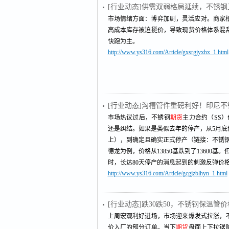
[行业动态]供需双弱格局延续，不锈钢
市场情绪方面：博弈加剧，灵活应对。商家根据
高成本库存被迫挺价，导致现货价格体系混
快跑为主。
http://www.ys316.com/Article/gxsrgjyxbx_1.html
[行业动态]沟槽管件重磅利好！印尼不
市场热议过后，不锈钢
期货
主力合约（SS）价
还是纠结。如果是类似去年的停产，从5月底
上），到确定且确实正式停产（链接：不锈
德龙为例，价格从13850基跌到了13600
时，长达80天停产的消息起到的刺激反弹价格大
http://www.ys316.com/Article/gcgjzblhyn_1.html
[行业动态]跌30跌50，不锈钢保温
上周宏观利好进场，市场迎来爆发式拉涨，
价入厂的部分订单。当下
期货
盘面上下拉锯