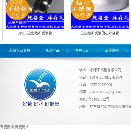
38×1.5卫生级不锈钢管
工业级不锈钢偏心异径管
永穗管业首页
|
永穗产品
|
客户见证
|
工程案例
|
佛山市永穗不锈钢有限公司
电话：180-6465-4832 韦经理
传真：0757-29822090
邮箱：
2267796732@qq.com
粤ICP备11057312号
地址：广东省佛山市顺德区陈村镇
百度商桥
百度商桥