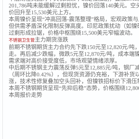
201,786吨未能缓解过剩担忧，镍价回落140美元
价回升至15,530美元上方。
本周镍价呈现“冲高回落-震荡整理”格局，宏观政策
但供需矛盾深化限制反弹高度。印尼政策扰动（如镍
过剩形成拉锯，价格中枢围绕15,500美元窄幅波动。
主力期货涨跌
不锈钢卫生管
前期不锈钢期货主力合约先下跌150元至12,820元/吨
走。再后减少跌幅，微跌5元至12,870元/吨，成本
需求端对高价接受度低，市场观望情绪浓厚。
中后期不锈钢主力震荡反弹5元至12,885元/吨，钢
（周环比降0.42%），但现货资源仍充裕，下游补
涨，技术性修复叠加空头回补，但镍铁招标价下滑压
本周不锈钢期货呈现“先抑后稳”态势，价格围绕12,800
本周报价走势