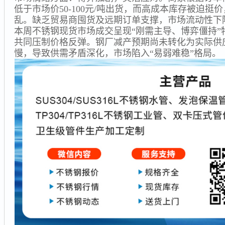
低于市场价50-100元/吨出货，而高成本库存被迫挺
乱。缺乏贸易商囤货及远期订单支撑，市场流动性下
本周不锈钢现货市场成交呈现“刚需主导、博弈僵持”
共同压制价格反弹。钢厂减产预期尚未转化为实际供
慢，导致供需矛盾深化，市场陷入“易弱难稳”格局。