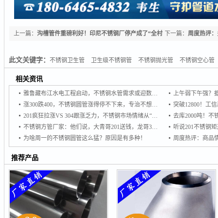
上一篇：
沟槽管件重磅利好！印尼不锈钢厂停产成了“全村
下一篇：
周度热评：
的希望”
区间震荡
此文关键字：
不锈钢卫生管
卫生级不锈钢管
不锈钢抛光管
不锈钢空心管
相关资讯
雅鲁藏布江水电工程启动，不锈钢水管需求或迎数十亿级增量市场
涨300跌400，不锈钢圆管涨得停不下来，专治不想买，专杀不敢买！
201疯狂拉涨VS 304跟涨乏力，不锈钢市场情绪从“谨慎”转向“追涨
不锈钢方管厂家：他们说，大青哥201送钱，龙哥304想接单
为啥周一的不锈钢圆管这么猛？原因是有多种！
推荐产品