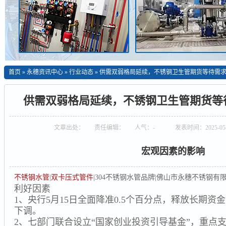
首页
»
永穗资讯中心
»
行业动态
»
供需双弱格局延续，不锈钢卫生管期货等待需
供需双弱格局延续，不锈钢卫生管期货等
文章出处：
责任编辑：
人气：
-
发表时间：2025-05-
宏观因素的影响
不锈钢水管
|
双卡压式管件
|304不锈钢水管品牌|佛山市永穗不锈钢有
利好因素
1、央行5月15日全面降准0.5个百分点，释放长期资金
下调。
2、七部门联合设立“国家创业投资引导基金”，重点