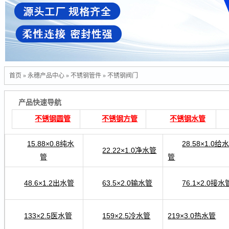
首页
»
永穗产品中心
»
不锈钢管件
»
不锈钢阀门
产品快速导航
不锈钢圆管
不锈钢方管
不锈钢水管
15.88×0.8
纯
28.58×1.0给
水
22.22×1.0净水管
管
管
48.6×1.2
出
63.5×2.0输水管
76.1×2.0接
水管
水
133×2.5
医
159×2.5冷
219×3.0热
水管
水管
水管