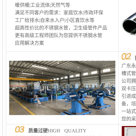
暖供暖
|工业流体|天然气等
满足不同客户的需求：家庭饮水|市政环保
工厂给排水
|自来水入户|小区直饮水等
超高性价比的不锈钢水管，卫生级管件产品
更有高级工程师团队为您提供不锈钢水管
应用解决方案
广东
槽式
公司
双卡
引进
备，
一站
您的
质量过硬
HIGH QUALITY