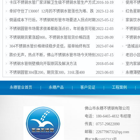
卡压不锈钢水管厂家详解卫生级不锈钢水管生产方式
2016-10-19
使用不
幸好守住了13000！12月的不锈钢水管涨也为难、跌
2023-12-16
红色星期
也不易...
倒逼成本下行后，不锈钢矩形管市场要进入拐点时期
2025-05-12
家装饮
了吗？
不锈钢圆管市场需求很差都能涨点价，年前备货可能
2022-12-03
不锈钢反
小爆发，买就对了
不锈钢期货累涨超900，不锈钢水管现货价格四连
2022-09-09
不锈钢
涨，是节前疯涨的形势所致？
304不锈钢水管价格继续稳步走低，接单始终有压
2023-07-04
跌接单，
“造城
力，卖货总会有便宜！
跌价无声，热点不断，佛山不锈钢水管市场今天特别
2022-07-15
业？
老旧小区
热闹
不锈钢水管侧壁横向开裂原因及解决方法
2018-05-04
室内家
不锈钢圆管304涨200，期货涨300，316L涨400
2023-06-03
永穗薄
永穗管业首页
|
永穗产品
|
客户见证
|
工程案例
|
佛山市永穗不锈钢有限公司
电话：180-6465-4832 韦经理
传真：0757-29822090
邮箱：
2267796732@qq.com
粤ICP备11057312号