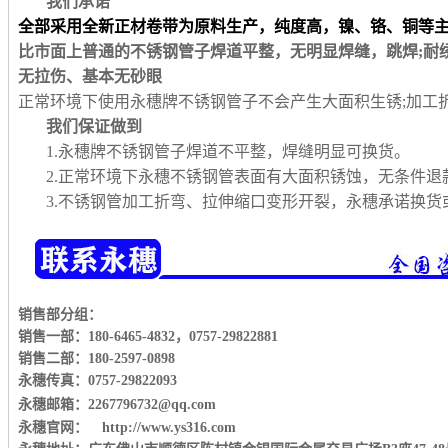
我们承诺
全部采用全新正材卷带为原料生产，纯度高，镍、铬、铜等
比市面上普通的不锈钢管子焊道平整，无明显焊缝，跳焊;耐
无拉伤、基本无砂眼
正常环境下使用永穗牌不锈钢管子不会产生大面积生锈;加工
我们保证做到
1.永穗牌不锈钢管子焊道不平整，焊缝明显可换货。
2.正常环境下永穗不锈钢管表面有大面积锈蚀，无条件退
3.不锈钢管加工折弯、拉伸缩口变形开裂，永穗承诺换
销售部分组：
销售一部：180-6465-4832
，
0757-29822881
销售二部：180-2597-0898
永穗传真：0757-29822093
永穗邮箱：2267796732@qq.com
永穗官网： http://www.ys316.com