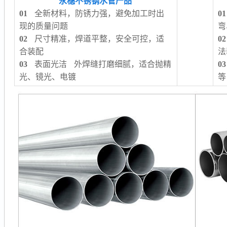
永穗不锈钢水管产品
01
全新材料，防锈力强，避免加工时出
01
现的质量问题
弯
02
尺寸精准，焊道平整，安全可控，适
02
合装配
法
03
表面光洁 外焊缝打磨细腻，适合抛精
03
光、镜光、电镀
等