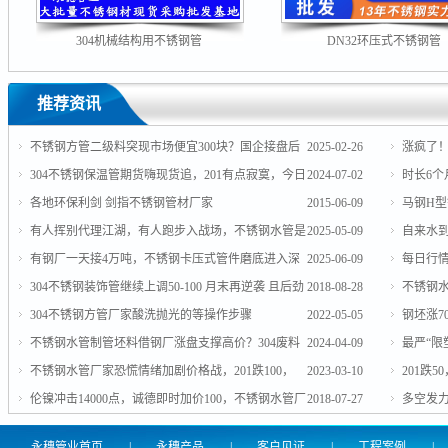
304机械结构用不锈钢管
DN32环压式不锈钢管
推荐资讯
不锈钢方管二级料突现市场便宜300块？国企接盘后
2025-02-26
涨疯了！
开始放大招！
304不锈钢保温管期货嗨现货追，201有点寂寞，今日
2024-07-02
时长6
板卷市场涨50-100
各地环保利剑 剑指不锈钢管材厂家
2015-06-09
马钢H
有人挥别代理江湖，有人跑步入战场，不锈钢水管是
2025-05-09
自来水
妥妥的围城！
有钢厂一天接4万吨，不锈钢卡压式管件磨底进入深
2025-06-09
每日行
水区#周均价
304不锈钢装饰管继续上调50-100 月末再逆袭 且后劲
2018-08-28
自动翻转...
不锈钢
十足！
304不锈钢方管厂家酸洗抛光的等操作步骤
2022-05-05
买，马上
钢坯涨7
不锈钢水管制管坯料借钢厂涨盘支撑高价？304废料
2024-04-09
律停产！
最严“限
最高涨200元/吨
不锈钢水管厂家恐慌情绪加剧价格战，201跌100，
2023-03-10
201跌
304跌200，废料跌300
伦镍冲击14000点，诚德即时加价100，不锈钢水管厂
2018-07-27
停涨！心
多空发
家跟紧了别掉队！
破
永穗管业首页
|
永穗产品
|
客户见证
|
工程案例
|