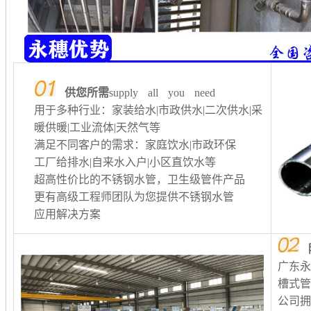
供您所需
supply all you need
用于多种行业：家装给水|市政供水|二次供水
|采
暖供暖
|工业流体|天然气等
满足不同客户的需求：家庭饮水|市政环保
工厂给排水
|自来水入户|小区直饮水等
超高性价比的不锈钢水管，卫生级管件产品
更有高级工程师团队为您提供不锈钢水管
应用解决方案
广东
槽式
公司