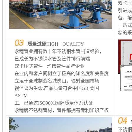
双卡
引进
备，
一站
您的
质量过硬
HIGH QUALITY
永穗管业拥有数十年不锈钢水管制造经验，
已成长为不锈钢水管及管件排行前端
双卡压式管件 沟槽管件品牌企业
在业内和客户间树立了极高的知名度和美誉度
立足于全球制造名城佛山，辐射全国市场
视信誉为生命,产品质量符合中国GB,美国
ASTM
工厂已通过ISO9001国际质量体系认证
永穗牌不锈钢管材，管件都拥有专利知识产权
不锈