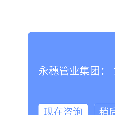
永穗管业集团： 180
现在咨询
稍