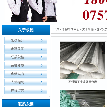
首页
»
永穗帮助中心
»
关于永穗
»
仓储实
关于永穗
永穗简介
永穗风采
联系永穗
荣誉资质
仓储实力
人才招聘
不锈钢工业流体管仓库
在线留言
联系永穗