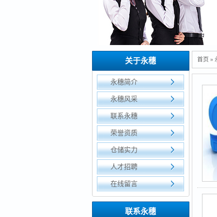
首页
»
关于永穗
永穗简介
永穗风采
联系永穗
荣誉资质
仓储实力
人才招聘
在线留言
联系永穗