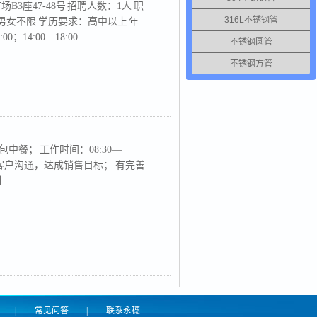
座47-48号 招聘人数：1人 职
316L不锈钢管
别：男女不限 学历要求：高中以上 年
0；14:00—18:00
不锈钢圆管
不锈钢方管
中餐； 工作时间：08:30—
和电话与客户沟通，达成销售目标； 有完善
训
|
常见问答
|
联系永穗