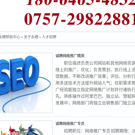
永穗帮助中心
»
关于永穗
»
人才招聘
诚聘网络推广精英
职位描述负责公司网站和其他网络资
络上的推广、优化；负责策划、执行线上
馈数据，不断改进推广效果；评估、分析
用多送技术方法提升网站人气；任职需求男女
广经验能独立指定网络推广计划并付诸执
先。熟练操作过阿里巴巴、独立站、慧聪
发展中，网络部门将独立出销售部门独立
有不懂网络却又指手画脚的领导，您完全
诚聘网络推广专员
招聘职位：网络推广专员 招聘期限：2018-0