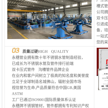
槽式
公司
双卡
引进
备，
一站
您的
质量过硬
HIGH QUALITY
永穗管业拥有数十年不锈钢水管制造经验，
已成长为不锈钢水管及管件排行前端
双卡压式管件 沟槽管件品牌企业
在业内和客户间树立了极高的知名度和美誉度
立足于全球制造名城佛山，辐射全国市场
视信誉为生命,产品质量符合中国GB,美国
ASTM
工厂已通过ISO9001国际质量体系认证
永穗牌不锈钢管材，管件都拥有专利知识产权