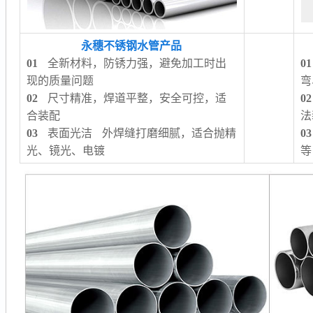
永穗不锈钢水管产品
01
全新材料，防锈力强，避免加工时出
01
现的质量问题
弯
02
尺寸精准，焊道平整，安全可控，适
02
合装配
法
03
表面光洁 外焊缝打磨细腻，适合抛精
03
光、镜光、电镀
等