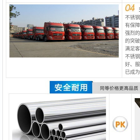
不锈
有保
强烈
的突
满足客
不锈
好、服
已成