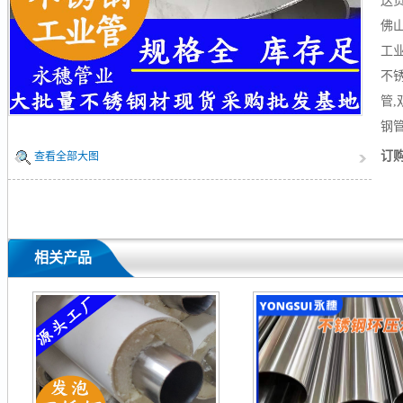
送货
佛
工
不锈
管
钢
订
查看全部大图
相关产品