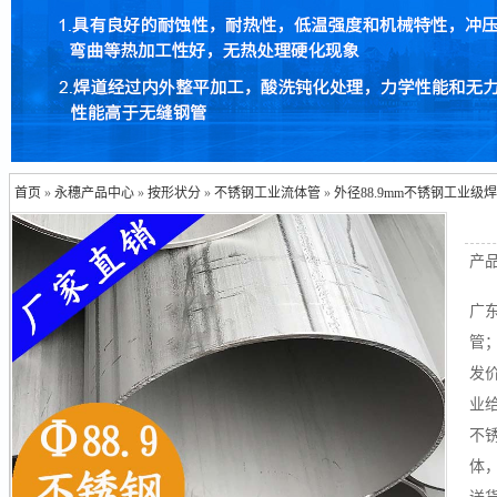
首页
»
永穗产品中心
»
按形状分
»
不锈钢工业流体管
»
外径88.9mm不锈钢工业级
产
广
管；
发
业
不
体