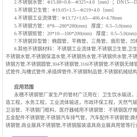
2.不锈钢水管：
15.88×0.8—
325×4.0（mm）；DN15—D
Φ
Φ
3.不锈钢卫生管：
19.05×1.5—
219×4.0（mm）
Φ
Φ
4.不锈钢工业流体管：
13.72×1.65—406.4×4.78mm
Φ
5.不锈钢方管：8*8—280*280(mm) 厚度：0.5--5.0(mm)
6.不锈钢矩管：20*10—100*200(mm) 厚度：0.5--5.0(mm)
7.不锈钢异型管：椭圆管、平椭管、三角管、扇形管、
8.其他不锈钢材料：不锈钢工业流体管,不锈钢卫生管,卫
不锈钢水管,不锈钢保温水管,不锈钢热水管,不锈钢供水管,不
锈钢方管,不锈钢圆管,304不锈钢管,316l不锈钢管,不锈钢无
式管件,沟槽式管件,承插焊管件,不锈钢制品管,
不锈钢机械结构
应用范围
永穗不锈钢管厂家生产的管材广泛用在：卫生饮水输送，
造工程，水务工程，工业流体输送，市政环保工程，天然气
卫浴管、不锈钢门框料、医疗器械用不锈钢管：不锈钢医疗推
五金配件不锈钢管;不锈钢汽车排气管，汽车配件不锈钢管;换
锈钢管,商业展具不锈钢管,不锈钢服装道具商业展具用管等行