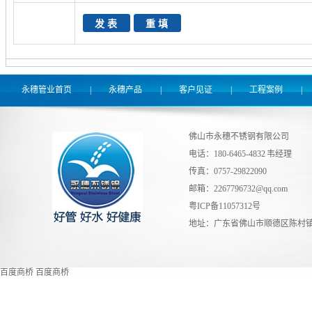
永穗管业首页
|
永穗产品
|
客户见证
|
工程案例
|
佛山市永穗不锈钢有限公司
电话：180-6465-4832 韦经理
传真：0757-29822090
邮箱：
2267796732@qq.com
粤ICP备11057312号
地址：广东省佛山市顺德区陈村镇
百度商桥
百度商桥