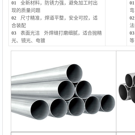
01
全新材料，防锈力强，避免加工时出
01
现的质量问题
弯
02
尺寸精准，焊道平整，安全可控，适
02
合装配
法
03
表面光洁 外焊缝打磨细腻，适合抛精
03
光、镜光、电镀
等