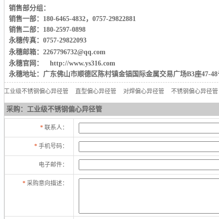
销售部分组：
销售一部：180-6465-4832
，
0757-29822881
销售二部：180-2597-0898
永穗传真：0757-29822093
永穗邮箱：2267796732@qq.com
永穗官网： http://www.ys316.com
永穗地址：广东佛山市顺德区陈村镇金锠国际金属交易广场B3座47-48
工业级不锈钢偏心异径管
直型偏心异径管
对焊偏心异径管
不锈钢偏心异径管
采购：工业级不锈钢偏心异径管
*
联系人：
*
手机号码：
电子邮件：
*
采购意向描述：