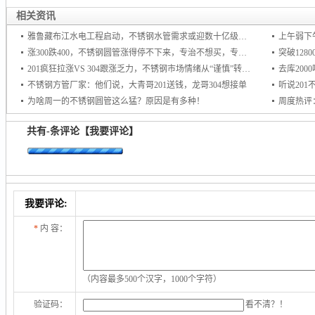
相关资讯
雅鲁藏布江水电工程启动，不锈钢水管需求或迎数十亿级增量市场
上午弱下
涨300跌400，不锈钢圆管涨得停不下来，专治不想买，专杀不敢买！
201疯狂拉涨VS 304跟涨乏力，不锈钢市场情绪从“谨慎”转向“追涨
去库20
不锈钢方管厂家：他们说，大青哥201送钱，龙哥304想接单
听说20
为啥周一的不锈钢圆管这么猛？原因是有多种！
周度热评
共有
-
条评论
【我要评论】
我要评论:
*
内 容：
（内容最多500个汉字，1000个字符）
验证码：
看不清？！