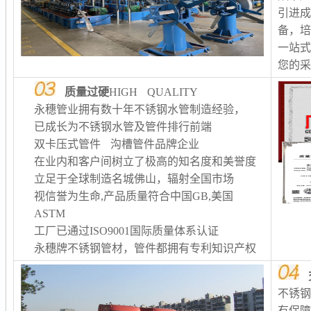
引进
备，
一站
您的
质量过硬
HIGH QUALITY
永穗管业拥有数十年不锈钢水管制造经验，
已成长为不锈钢水管及管件排行前端
双卡压式管件 沟槽管件品牌企业
在业内和客户间树立了极高的知名度和美誉度
立足于全球制造名城佛山，辐射全国市场
视信誉为生命,产品质量符合中国GB,美国
ASTM
工厂已通过ISO9001国际质量体系认证
永穗牌不锈钢管材，管件都拥有专利知识产权
不锈
有保