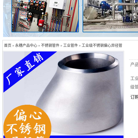
首页
»
永穗产品中心
»
不锈钢管件
»
工业管件
»
工业级不锈钢偏心异径管
产
工
级管
订