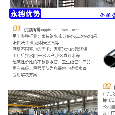
供您所需
supply all you need
用于多种行业：家装给水|市政供水|二次供水
|采
暖供暖
|工业流体|天然气等
满足不同客户的需求：家庭饮水|市政环保
工厂给排水
|自来水入户|小区直饮水等
超高性价比的不锈钢水管，卫生级管件产品
更有高级工程师团队为您提供不锈钢水管
应用解决方案
广东
槽式
公司
双卡