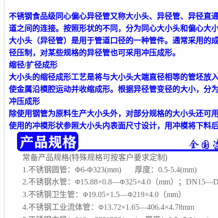
不锈钢食品级同心偏心异径管又称大小头、异径管、异径直
道之间的连接。按照形状的不同，分为同心大小头和偏心大
大小头（异径管）是用于管道口径的一种管件。通常采用的
径压制，对某些规格的异径管也可采用冲压成形。
缩径/扩径成形
大小头的缩径成形工艺是将与大小头大端直径相等的管坯放
使金属沿模腔运动并收缩成形。根据异径管变径的大小，分
冲压成形
除使用钢管为原料生产大小头外，对部分规格的大小头还可
使用的冲模形状参照大小头内表面尺寸设计，用冲模将下料
常备产品规格(特殊规格可按客户要求定制)
1.不锈钢圆管：Φ6-Φ323(mm) 厚度：0.5-5.4(mm)
2.不锈钢水管：
15.88×0.8—
325×4.0（mm）；DN15—D
Φ
Φ
3.不锈钢卫生管：
19.05×1.5—
219×4.0（mm）
Φ
Φ
4.不锈钢工业流体管：
13.72×1.65—406.4×4.78mm
Φ