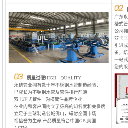
广东
槽式
公司
双卡
引进
备，
一站
您的
质量过硬
HIGH QUALITY
永穗管业拥有数十年不锈钢水管制造经验，
已成长为不锈钢水管及管件排行前端
双卡压式管件 沟槽管件品牌企业
在业内和客户间树立了极高的知名度和美誉度
立足于全球制造名城佛山，辐射全国市场
视信誉为生命,产品质量符合中国GB,美国
ASTM