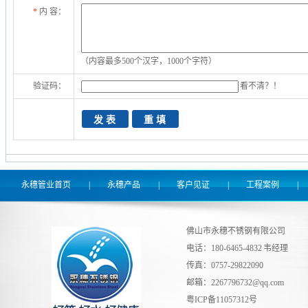
*
内 容：
（内容最多500个汉字，1000个字符）
验证码：
看不清？！
永穗管业首页
|
永穗产品
|
客户见证
|
工程案例
|
佛山市永穗不锈钢有限公司
电话：180-6465-4832 韦经理
传真：0757-29822090
邮箱：
2267796732@qq.com
粤ICP备11057312号