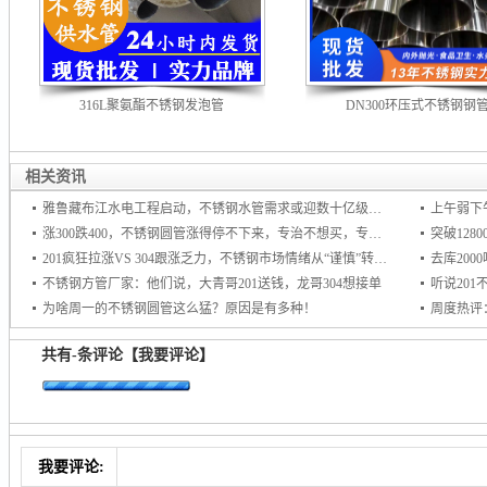
316L聚氨酯不锈钢发泡管
DN300环压式不锈钢钢
相关资讯
雅鲁藏布江水电工程启动，不锈钢水管需求或迎数十亿级增量市场
上午弱下
涨300跌400，不锈钢圆管涨得停不下来，专治不想买，专杀不敢买！
201疯狂拉涨VS 304跟涨乏力，不锈钢市场情绪从“谨慎”转向“追涨
去库20
不锈钢方管厂家：他们说，大青哥201送钱，龙哥304想接单
听说20
为啥周一的不锈钢圆管这么猛？原因是有多种！
周度热评
共有
-
条评论
【我要评论】
我要评论: