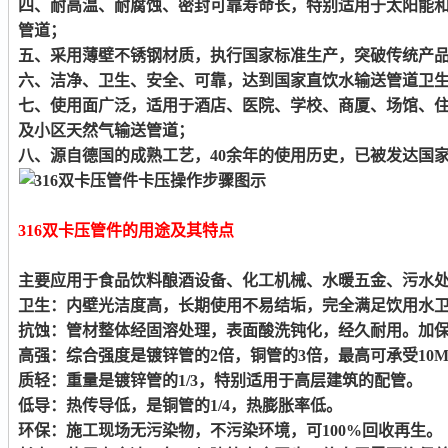
四、耐高温、耐腐蚀、密封可靠寿命长，特别适用于太阳能
管道；
五、采用薄壁不锈钢材质，执行国家标准生产，突破传统产
六、洁净、卫生、安全、可靠，达到国家直饮水输送管道卫
七、使用面广泛，适用于酒店、医院、学校、商厦、场馆、
及小区天然气输送管道；
八、源自德国的成熟工艺，40余年的使用历史，已被发达国
316双卡压管件的用途及其特点
主要应用于食品饮料酿酒设备、化工机械、水暖五金、污水
卫生：内壁光洁度高，长期使用不易结垢，完全满足饮用水
抗蚀：管材整体经固溶处理，表面酸洗钝化，经久耐用。加
高强：综合强度是镀锌管的2倍，铜管的3倍，最高可承受10M
质轻：重量是镀锌管的1/3，特别适用于高层建筑的配管。
低导：热传导低，是铜管的1/4，热膨胀率低。
环保：施工现场无污染物，不污染环境，可100%回收再生。