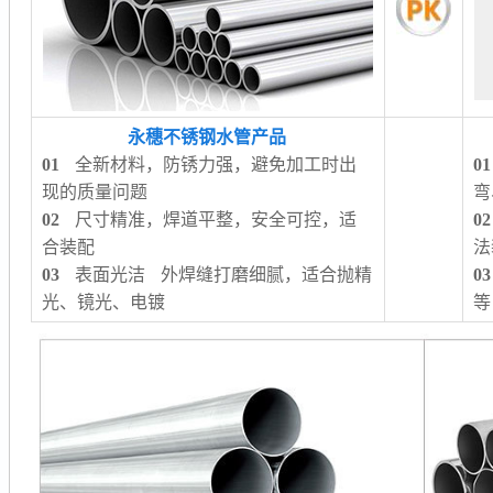
永穗不锈钢水管产品
01
全新材料，防锈力强，避免加工时出
01
现的质量问题
弯
02
尺寸精准，焊道平整，安全可控，适
02
合装配
法
03
表面光洁 外焊缝打磨细腻，适合抛精
03
光、镜光、电镀
等