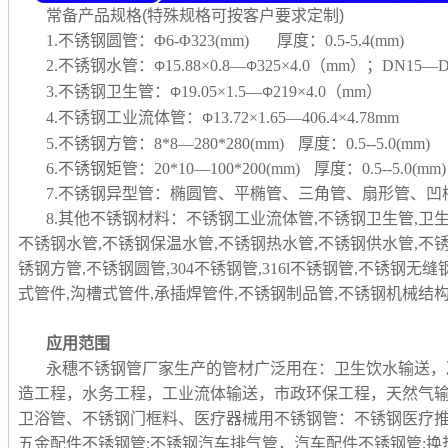
常备产品规格(特殊规格可按客户要求定制)
1.不锈钢圆管：Φ6-Φ323(mm) 厚度：0.5-5.4(mm)
2.不锈钢水管：
15.88×0.8—
325×4.0（mm）；DN15—D
Φ
Φ
3.不锈钢卫生管：
19.05×1.5—
219×4.0（mm）
Φ
Φ
4.不锈钢工业流体管：
13.72×1.65—406.4×4.78mm
Φ
5.不锈钢方管：8*8—280*280(mm) 厚度：0.5--5.0(mm)
6.不锈钢矩管：20*10—100*200(mm) 厚度：0.5--5.0(mm)
7.不锈钢异型管：椭圆管、平椭管、三角管、扇形管、
8.其他不锈钢材料：不锈钢工业流体管,不锈钢卫生管,卫
不锈钢水管,不锈钢保温水管,不锈钢热水管,不锈钢供水管,不
锈钢方管,不锈钢圆管,304不锈钢管,316l不锈钢管,不锈钢无
式管件,沟槽式管件,承插焊管件,不锈钢制品管,
不锈钢机械结构
应用范围
永穗不锈钢管厂家生产的管材广泛用在：卫生饮水输送，
造工程，水务工程，工业流体输送，市政环保工程，天然气
卫浴管、不锈钢门框料、医疗器械用不锈钢管：不锈钢医疗推
五金配件不锈钢管;不锈钢汽车排气管，汽车配件不锈钢管;换