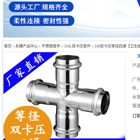
首页
»
永穗产品中心
»
不锈钢管件
»
316L双卡压管件
»
316双卡压等径四通【卫生
产
广东
件
水
管连
订