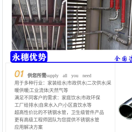
供您所需
supply all you need
用于多种行业：家装给水|市政供水|二次供水
|采
暖供暖
|工业流体|天然气等
满足不同客户的需求：家庭饮水|市政环保
工厂给排水
|自来水入户|小区直饮水等
超高性价比的不锈钢水管，卫生级管件产品
更有高级工程师团队为您提供不锈钢水管
应用解决方案