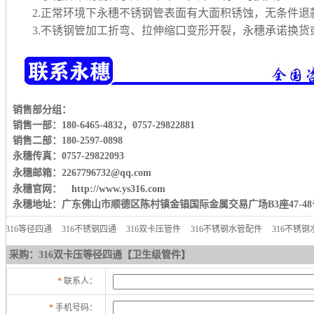
2.正常环境下永穗不锈钢管表面有大面积锈蚀，无条件退
3.不锈钢管加工折弯、拉伸缩口变形开裂，永穗承诺换
销售部分组：
销售一部：180-6465-4832
，
0757-29822881
销售二部：180-2597-0898
永穗传真：0757-29822093
永穗邮箱：2267796732@qq.com
永穗官网： http://www.ys316.com
永穗地址：广东佛山市顺德区陈村镇金锠国际金属交易广场B3座47-48
316等径四通
316不锈钢四通
316双卡压管件
316不锈钢水管配件
316不锈
采购：316双卡压等径四通【卫生级管件】
*
联系人：
*
手机号码：