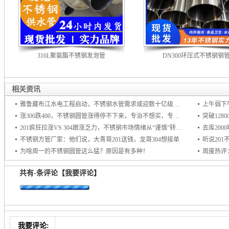
316L聚氨酯不锈钢发泡管
DN300环压式不锈钢钢
相关资讯
雅鲁藏布江水电工程启动，不锈钢水管需求或迎数十亿级增量市场
上午弱下
涨300跌400，不锈钢圆管涨得停不下来，专治不想买，专杀不敢买！
201疯狂拉涨VS 304跟涨乏力，不锈钢市场情绪从“谨慎”转向“追涨
去库20
不锈钢方管厂家：他们说，大青哥201送钱，龙哥304想接单
听说20
为啥周一的不锈钢圆管这么猛？原因是有多种！
周度热评
共有
-
条评论
【我要评论】
我要评论: