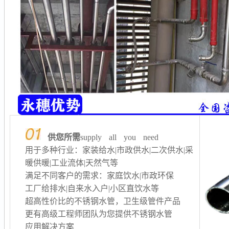
供您所需
supply all you need
用于多种行业：家装给水|市政供水|二次供水
|采
暖供暖
|工业流体|天然气等
满足不同客户的需求：家庭饮水|市政环保
工厂给排水
|自来水入户|小区直饮水等
超高性价比的不锈钢水管，卫生级管件产品
更有高级工程师团队为您提供不锈钢水管
应用解决方案