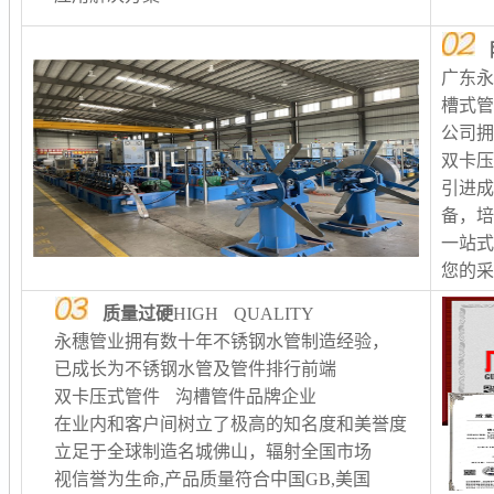
广东
槽式
公司
双卡
引进
备，
一站
您的
质量过硬
HIGH QUALITY
永穗管业拥有数十年不锈钢水管制造经验，
已成长为不锈钢水管及管件排行前端
双卡压式管件 沟槽管件品牌企业
在业内和客户间树立了极高的知名度和美誉度
立足于全球制造名城佛山，辐射全国市场
视信誉为生命,产品质量符合中国GB,美国