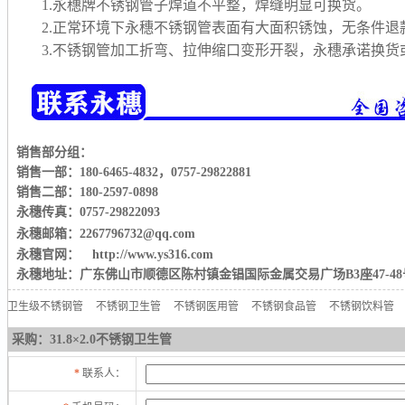
1.永穗牌不锈钢管子焊道不平整，焊缝明显可换货。
2.正常环境下永穗不锈钢管表面有大面积锈蚀，无条件退
3.不锈钢管加工折弯、拉伸缩口变形开裂，永穗承诺换
销售部分组：
销售一部：180-6465-4832
，
0757-29822881
销售二部：180-2597-0898
永穗传真：0757-29822093
永穗邮箱：2267796732@qq.com
永穗官网： http://www.ys316.com
永穗地址：广东佛山市顺德区陈村镇金锠国际金属交易广场B3座47-48
卫生级不锈钢管
不锈钢卫生管
不锈钢医用管
不锈钢食品管
不锈钢饮料管
采购：31.8×2.0不锈钢卫生管
*
联系人：