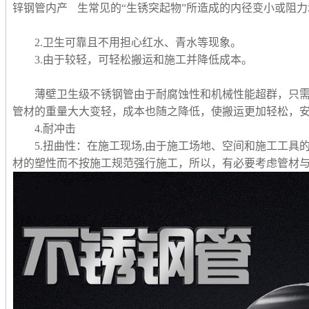
锌钢管内产 生常见的“生锈突起物”所造成的内径变小或阻
2.卫生可靠且不用担心红水、青水等现象。
3.由于较轻，可轻松搬运和施工并降低成本。
薄壁卫生级不锈钢管由于耐腐蚀性和机械性能超群，只需
管材的重量大大变轻，成本也随之降低，使搬运更加轻松，
4.耐冲击
5.扭曲性：在施工现场,由于施工场地、空间和施工工具
材的塑性而不按施工规范强行施工，所以，有必要考虑管材