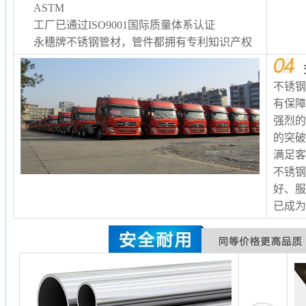
ASTM
工厂已通过ISO9001国际质量体系认证
永穗牌不锈钢管材，管件都拥有专利知识产权
不锈
有保
强烈
的突
满足客
不锈
好、服
已成