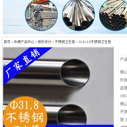
首页
»
永穗产品中心
»
按形状分
»
不锈钢卫生管
»
31.8×2.0不锈钢卫生管
产
佛山
外
品
180
佛
不
管,