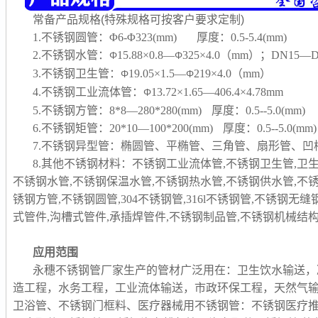
常备产品规格(特殊规格可按客户要求定制)
1.不锈钢圆管：Φ6-Φ323(mm) 厚度：0.5-5.4(mm)
2.不锈钢水管：
15.88×0.8—
325×4.0（mm）；DN15—D
Φ
Φ
3.不锈钢卫生管：
19.05×1.5—
219×4.0（mm）
Φ
Φ
4.不锈钢工业流体管：
13.72×1.65—406.4×4.78mm
Φ
5.不锈钢方管：8*8—280*280(mm) 厚度：0.5--5.0(mm)
6.不锈钢矩管：20*10—100*200(mm) 厚度：0.5--5.0(mm)
7.不锈钢异型管：椭圆管、平椭管、三角管、扇形管、
8.其他不锈钢材料：不锈钢工业流体管,不锈钢卫生管,卫
不锈钢水管,不锈钢保温水管,不锈钢热水管,不锈钢供水管,不
锈钢方管,不锈钢圆管,304不锈钢管,316l不锈钢管,不锈钢无
式管件,沟槽式管件,承插焊管件,不锈钢制品管,
不锈钢机械结构
应用范围
永穗不锈钢管厂家生产的管材广泛用在：卫生饮水输送，
造工程，水务工程，工业流体输送，市政环保工程，天然气
卫浴管、不锈钢门框料、医疗器械用不锈钢管：不锈钢医疗推