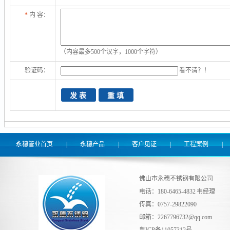
*
内 容：
（内容最多500个汉字，1000个字符）
验证码：
看不清？！
永穗管业首页
|
永穗产品
|
客户见证
|
工程案例
|
佛山市永穗不锈钢有限公司
电话：180-6465-4832 韦经理
传真：0757-29822090
邮箱：
2267796732@qq.com