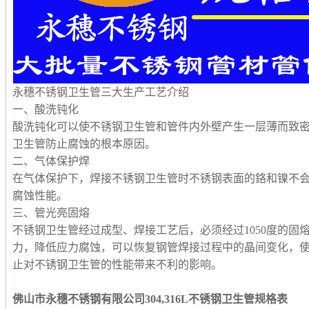
永穗
不锈钢卫生管
三大生产工艺介绍
一、酸洗钝化
酸洗钝化可以使
不锈钢卫生管
和管件内外壁产生一层薄而致
卫生管
防止腐蚀的根本原因。
二、气体保护焊
在气体保护下，焊接
不锈钢卫生管
时不锈钢表面的鉻和镍不
腐蚀性能。
三、管光亮固熔
不锈钢卫生管
经过成型、焊接工艺后，必须经过1050度的
力，降低应力腐蚀，可以恢复钢管焊接过程中的晶间变化，
止对
不锈钢卫生管
的性能带来不利的影响。
佛山市永穗不锈钢有限公司
304
,316L
不锈钢卫生管
规格表