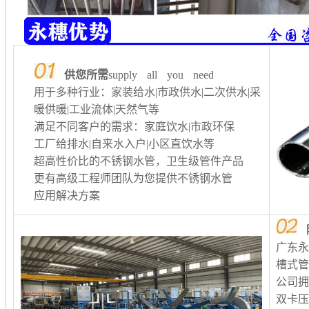
供您所需
supply all you need
用于多种行业：家装给水|市政供水|二次供水
|采
暖供暖
|工业流体|天然气等
满足不同客户的需求：家庭饮水|市政环保
工厂给排水
|自来水入户|小区直饮水等
超高性价比的不锈钢水管，卫生级管件产品
更有高级工程师团队为您提供不锈钢水管
应用解决方案
广东
槽式
公司
双卡