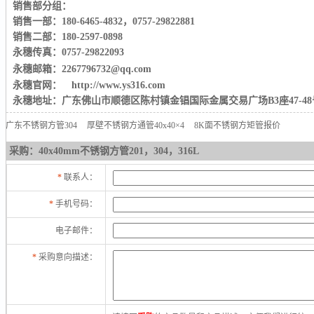
销售部分组：
销售一部：180-6465-4832
，
0757-29822881
销售二部：180-2597-0898
永穗传真：0757-29822093
永穗邮箱：2267796732@qq.com
永穗官网： http://www.ys316.com
永穗地址：广东佛山市顺德区陈村镇金锠国际金属交易广场B3座47-48
广东不锈钢方管304
厚壁不锈钢方通管40x40×4
8K面不锈钢方矩管报价
采购：40x40mm不锈钢方管201，304，316L
*
联系人：
*
手机号码：
电子邮件：
*
采购意向描述：