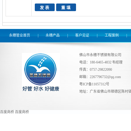
永穗管业首页
|
永穗产品
|
客户见证
|
工程案例
|
佛山市永穗不锈钢有限公司
电话：180-6465-4832 韦经理
传真：0757-29822090
邮箱：
2267796732@qq.com
粤ICP备11057312号
地址：广东省佛山市顺德区陈村镇
百度商桥
百度商桥