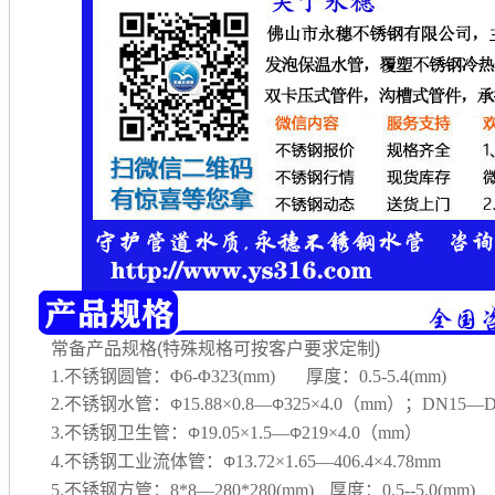
常备产品规格(特殊规格可按客户要求定制)
1.不锈钢圆管：Φ6-Φ323(mm) 厚度：0.5-5.4(mm)
2.不锈钢水管：
15.88×0.8—
325×4.0（mm）；DN15—D
Φ
Φ
3.不锈钢卫生管：
19.05×1.5—
219×4.0（mm）
Φ
Φ
4.不锈钢工业流体管：
13.72×1.65—406.4×4.78mm
Φ
5.不锈钢方管：8*8—280*280(mm) 厚度：0.5--5.0(mm)