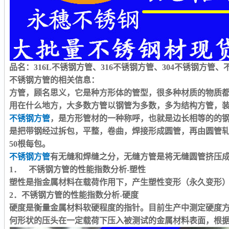
品名：
316L
不锈钢方管、
316
不锈钢方管、
304
不锈钢方管、
不锈钢方管的相关信息：
方管，顾名思义，它是种方形体的管型，很多种材质的物质
用在什么地方，大多数方管以钢管为多数，多为结构方管，
不锈钢方管
，是方形管材的一种称呼，也就是边长相等的的
是把带钢经过拆包，平整，卷曲，焊接形成圆管，再由圆管
50
根每包。
不锈钢方管
有无缝和焊缝之分，无缝方管是将无缝圆管挤压
1
． 不锈钢方管的性能指数分析
-
塑性
塑性是指金属材料在载荷作用下，产生塑性变形（永久变形
2
．不锈钢方管的性能指数分析
-
硬度
硬度是衡量金属材料软硬程度的指针。目前生产中测定硬度
何形状的压头在一定载荷下压入被测试的金属材料表面，根