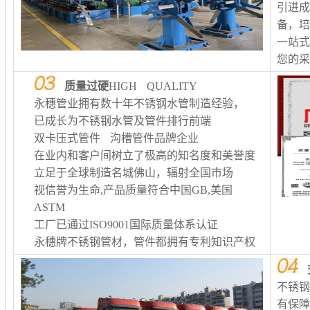
引进
备，
一站
您的
质量过硬
HIGH QUALITY
永穗管业拥有数十年不锈钢水管制造经验，
已成长为不锈钢水管及管件排行前端
双卡压式管件 沟槽管件品牌企业
在业内和客户间树立了极高的知名度和美誉度
立足于全球制造名城佛山，辐射全国市场
视信誉为生命,产品质量符合中国GB,美国
ASTM
工厂已通过ISO9001国际质量体系认证
永穗牌不锈钢管材，管件都拥有专利知识产权
不锈
有保