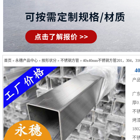
首页
»
永穗产品中心
»
按形状分
»
不锈钢方管
»
40x40mm不锈钢方管201，304，31
4
产
广
厚0
不
烤
180
不