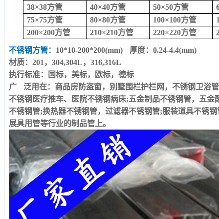
38×38方管
40×40方管
50×50方管
75×75方管
80×80方管
100×100方管
200×200方管
210×210方管
220×220方管
不锈钢方管
：
10*10-200*200(mm) 厚度：0.24-4.4(mm)
材质：
201，304,304L，316,316L
执行标准：国标，美标，欧标，德标
广
泛用在：
商品房防盗窗，别墅围栏护栏网，
不锈钢卫浴
不锈钢医疗推车、医院不锈钢病床
;五金制品不锈钢管，五金
不锈钢管;换热器不锈钢管，过滤器不锈钢管;服装道具不锈钢
展具用管等行业的制品管上。