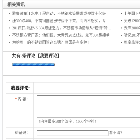
相关资讯
雅鲁藏布江水电工程启动，不锈钢水管需求或迎数十亿级增量市场
上午弱下
涨300跌400，不锈钢圆管涨得停不下来，专治不想买，专杀不敢买！
201疯狂拉涨VS 304跟涨乏力，不锈钢市场情绪从“谨慎”转向“追涨
去库20
不锈钢方管厂家：他们说，大青哥201送钱，龙哥304想接单
听说20
为啥周一的不锈钢圆管这么猛？原因是有多种！
周度热评
共有
-
条评论
【我要评论】
我要评论:
*
内 容：
（内容最多500个汉字，1000个字符）
验证码：
看不清？！