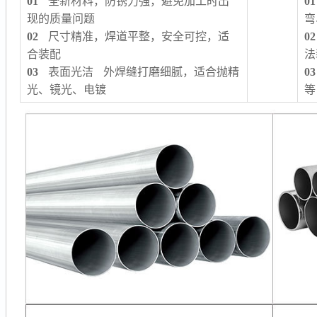
01
全新材料，防锈力强，避免加工时出
01
现的质量问题
弯
02
尺寸精准，焊道平整，安全可控，适
02
合装配
法
03
表面光洁 外焊缝打磨细腻，适合抛精
03
光、镜光、电镀
等