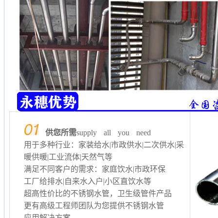
供您所需
supply all you need
用于多种行业：家装给水|市政供水|二次供水
|采
暖供暖
|工业流体|天然气等
满足不同客户的需求：家庭饮水|市政环保
工厂给排水
|自来水入户|小区直饮水等
超高性价比的不锈钢水管，卫生级管件产品
更有高级工程师团队为您提供不锈钢水管
应用解决方案