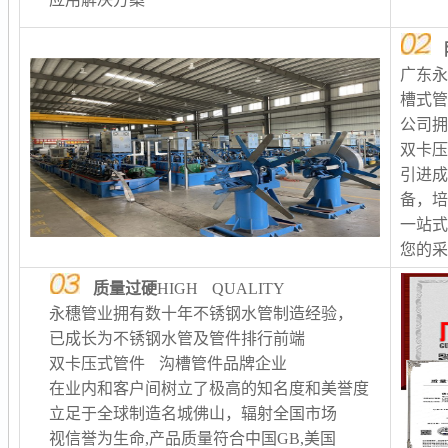
广东
槽式
公司
双卡
引进
备，
一站
您的
质量过硬
HIGH QUALITY
永穗管业拥有数十年不锈钢水管制造经验，
已成长为不锈钢水管及管件排行前端
双卡压式管件 沟槽管件品牌企业
在业内和客户间树立了极高的知名度和美誉度
立足于全球制造名城佛山，辐射全国市场
视信誉为生命,产品质量符合中国GB,美国