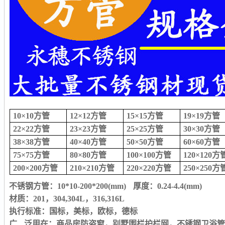
10×10方管
12×12方管
15×15方管
19×19方管
22×22方管
23×23方管
25×25方管
30×30方管
38×38方管
40×40方管
50×50方管
60×60方管
75×75方管
80×80方管
100×100方管
120×120方
200×200方管
210×210方管
220×220方管
250×250方
不锈钢方管：
10*10-200*200(mm) 厚度：0.24-4.4(mm)
材质：
201，304,304L，316,316L
执行标准：国标，美标，欧标，德标
广
泛用在：
商品房防盗窗，别墅围栏护栏网，
不锈钢卫浴