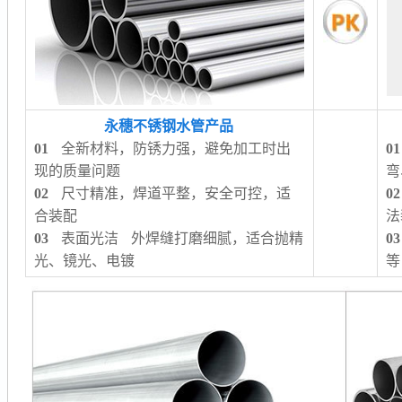
永穗不锈钢水管产品
01
全新材料，防锈力强，避免加工时出
01
现的质量问题
弯
02
尺寸精准，焊道平整，安全可控，适
02
合装配
法
03
表面光洁 外焊缝打磨细腻，适合抛精
03
光、镜光、电镀
等