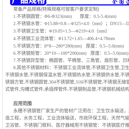
常备产品规格(特殊规格可按客户要求定制)
1.不锈钢圆管：Φ6-Φ323(mm) 厚度：0.5-5.4(mm)
2.不锈钢水管：
15.88×0.8—
325×4.0（mm）；DN15—D
Φ
Φ
3.不锈钢卫生管：
19.05×1.5—
219×4.0（mm）
Φ
Φ
4.不锈钢工业流体管：
13.72×1.65—406.4×4.78mm
Φ
5.不锈钢方管：8*8—280*280(mm) 厚度：0.5--5.0(mm)
6.不锈钢矩管：20*10—100*200(mm) 厚度：0.5--5.0(mm)
7.不锈钢异型管：椭圆管、平椭管、三角管、扇形管、
8.其他不锈钢材料：不锈钢工业流体管,不锈钢卫生管,卫
不锈钢水管,不锈钢保温水管,不锈钢热水管,不锈钢供水管,不
锈钢方管,不锈钢圆管,304不锈钢管,316l不锈钢管,不锈钢无
式管件,沟槽式管件,承插焊管件,不锈钢制品管,
不锈钢机械结构
应用范围
永穗不锈钢管厂家生产的管材广泛用在：卫生饮水输送，
造工程，水务工程，工业流体输送，市政环保工程，天然气
卫浴管、不锈钢门框料、医疗器械用不锈钢管：不锈钢医疗推