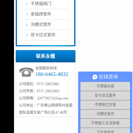
不锈钢阀门
承插焊管件
沟槽式管件
双卡压式管件
联系永穗
全国服务热线：
180-6465-4832
在线咨询
公司座机：0757-29822881
不锈钢水管
公司传真：0757-29822093
双卡压式管件
公司邮箱：2267796732@qq.com
不锈钢卫生管
公司地址：广东佛山顺德陈村金錩
国际金属交易广场B3区47-48号
沟槽式管件
不锈钢工业流体管
卫生级管件