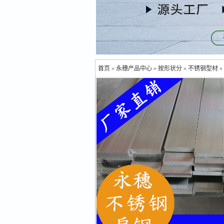
首页
»
永穗产品中心
»
按形状分
»
不锈钢型材
»