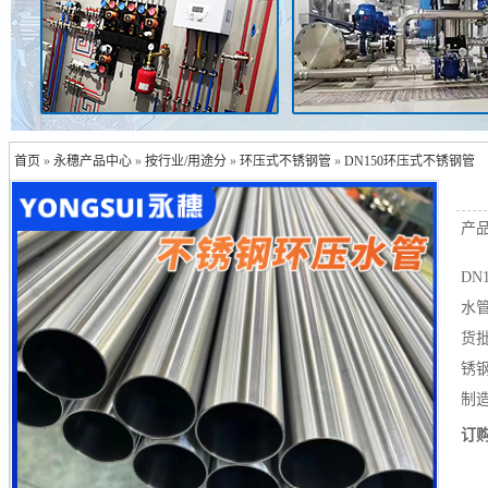
首页
»
永穗产品中心
»
按行业/用途分
»
环压式不锈钢管
»
DN150环压式不锈钢管
产
D
水
货
锈
制造
订