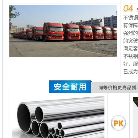
不锈
有保
强烈
的突
满足客
不锈
好、服
已成