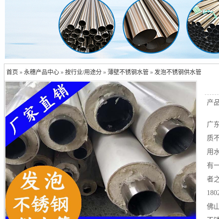
首页
»
永穗产品中心
»
按行业/用途分
»
薄壁不锈钢水管
»
发泡不锈钢供水管
产
广东
质
用
有
者
180
佛