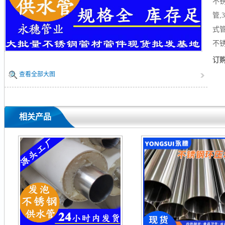
不
管,
式
不
订
查看全部大图
相关产品