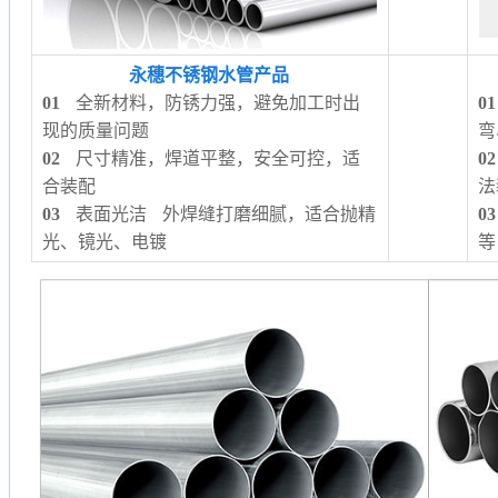
永穗不锈钢水管产品
01
全新材料，防锈力强，避免加工时出
01
现的质量问题
弯
02
尺寸精准，焊道平整，安全可控，适
02
合装配
法
03
表面光洁 外焊缝打磨细腻，适合抛精
03
光、镜光、电镀
等