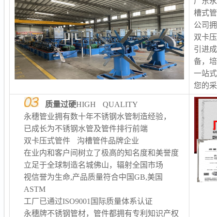
广东
槽式
公司
双卡
引进
备，
一站
您的
质量过硬
HIGH QUALITY
永穗管业拥有数十年不锈钢水管制造经验，
已成长为不锈钢水管及管件排行前端
双卡压式管件 沟槽管件品牌企业
在业内和客户间树立了极高的知名度和美誉度
立足于全球制造名城佛山，辐射全国市场
视信誉为生命,产品质量符合中国GB,美国
ASTM
工厂已通过ISO9001国际质量体系认证
永穗牌不锈钢管材，管件都拥有专利知识产权