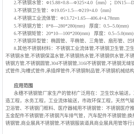
2.不锈钢水管：
15.88×0.8—
325×4.0（mm）；DN15—D
Φ
Φ
3.不锈钢卫生管：
19.05×1.5—
219×4.0（mm）
Φ
Φ
4.不锈钢工业流体管：
13.72×1.65—406.4×4.78mm
Φ
5.不锈钢方管：8*8—280*280(mm) 厚度：0.5--5.0(mm)
6.不锈钢矩管：20*10—100*200(mm) 厚度：0.5--5.0(mm)
7.不锈钢异型管：椭圆管、平椭管、三角管、扇形管、
8.其他不锈钢材料：不锈钢工业流体管,不锈钢卫生管,卫
不锈钢水管,不锈钢保温水管,不锈钢热水管,不锈钢供水管,不
锈钢方管,不锈钢圆管,304不锈钢管,316l不锈钢管,不锈钢无
式管件,沟槽式管件,承插焊管件,不锈钢制品管,
不锈钢机械结构
应用范围
永穗不锈钢管厂家生产的管材广泛用在：卫生饮水输送，
造工程，水务工程，工业流体输送，市政环保工程，天然气
卫浴管、不锈钢门框料、医疗器械用不锈钢管：不锈钢医疗推
五金配件不锈钢管;不锈钢汽车排气管，汽车配件不锈钢管;换
锈钢管,商业展具不锈钢管,不锈钢服装道具商业展具用管等行