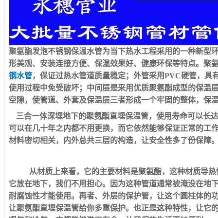
聚氨酯发泡不锈钢保温水管为当下热水工程采用的一种新型
形美观、安装连接方便、保温效果好、健康环保等特点。
聚
钢水管
，保证过热水管道质量稳定；外管采用
PVC
硬管，具
使用过程中免受破坏；中间层是采用优质聚氨酯成型的保温
空隙，使管道、外套及保温层三者形成一个牢固的整体，保
三合一体深埋地下的聚氨酯直埋保温管，使用寿命可以长
可以在几十年之内都不用更换，而它依然能够保证正常的工
材料密切相关，内外总共三层的构造，让安全性多了份保障
从材质上来看，它的主要材料是聚氨酯，这种材质导热
它放在地下，我们不用担心。因为这种管道通常被淹没在地
耐腐蚀性才能使用。再者、外层的保护管，让这个圆柱体的
让聚氨酯直埋保温管给你多重保护。也正是这种特性，让它