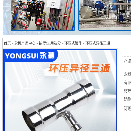
首页
»
永穗产品中心
»
按行业/用途分
»
环压式管件
»
环压式异径三通
产
永
有限
材质
锈钢
订