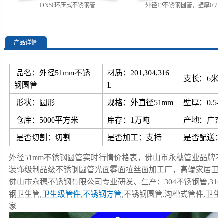
DN50环压式不锈钢管
外径12不锈钢圆管，壁厚0.7--
产品详情
品名：外径51mm不锈
材质：201,304,316
支长：6
钢圆管
L
形状：圆形
规格：外直径51mm
壁厚：0.5-
仓库：5000平方米
库存：1万吨
产地：广
是否切割：切割
是否加工：支持
是否配送
外径51mm不锈钢圆管实时行情价格表，佛山市永穗管业品牌不锈钢
装饰级制品级不锈钢圆管光面雾面拉丝面加工厂，高端家居
佛山市永穗不锈钢有限公司专业研发、生产：304不锈钢管,316
钢卫生管,
卫生级管件
,
不锈钢方管
,不锈钢圆管,沟槽式管件,
家