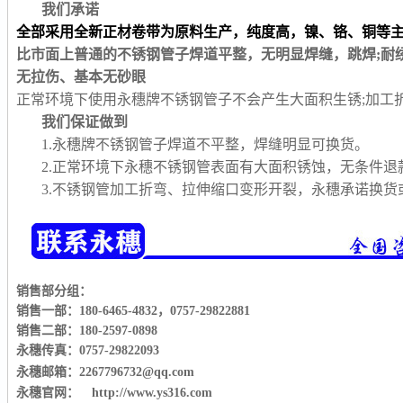
我们承诺
全部采用全新正材卷带为原料生产，纯度高，镍、铬、铜等
比市面上普通的不锈钢管子焊道平整，无明显焊缝，跳焊;耐
无拉伤、基本无砂眼
正常环境下使用永穗牌不锈钢管子不会产生大面积生锈;加工
我们保证做到
1.永穗牌不锈钢管子焊道不平整，焊缝明显可换货。
2.正常环境下永穗不锈钢管表面有大面积锈蚀，无条件退
3.不锈钢管加工折弯、拉伸缩口变形开裂，永穗承诺换
销售部分组：
销售一部：180-6465-4832
，
0757-29822881
销售二部：180-2597-0898
永穗传真：0757-29822093
永穗邮箱：2267796732@qq.com
永穗官网： http://www.ys316.com