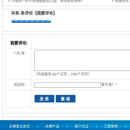
为啥周一的不锈钢圆管这么猛？原因是有多种！
周度热评
共有
-
条评论
【我要评论】
我要评论:
*
内 容：
（内容最多500个汉字，1000个字符）
验证码：
看不清？！
永穗管业首页
|
永穗产品
|
客户见证
|
工程案例
|