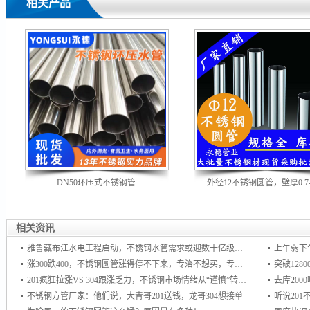
相关产品
DN50环压式不锈钢管
外径12不锈钢圆管，壁厚0.7--
相关资讯
雅鲁藏布江水电工程启动，不锈钢水管需求或迎数十亿级增量市场
上午弱下
涨300跌400，不锈钢圆管涨得停不下来，专治不想买，专杀不敢买！
201疯狂拉涨VS 304跟涨乏力，不锈钢市场情绪从“谨慎”转向“追涨
去库20
不锈钢方管厂家：他们说，大青哥201送钱，龙哥304想接单
听说20