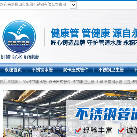
欢迎来到佛山市永穗不锈钢有限公司官网！
健康管 管健康 源自
匠心铸造品牌 守护管道水质 永穗
永穗首页
不锈钢水管
双卡压式管件
不锈钢卫生管
热门关键词：
304不锈钢水管
双卡压式管件
不锈钢卫生管
316L不锈钢水管
卫生级