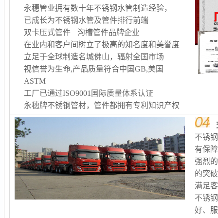
永穗管业拥有数十年不锈钢水管制造经验，
已成长为不锈钢水管及管件排行前端
双卡压式管件 沟槽管件品牌企业
在业内和客户间树立了极高的知名度和美誉度
立足于全球制造名城佛山，辐射全国市场
视信誉为生命,产品质量符合中国GB,美国
ASTM
工厂已通过ISO9001国际质量体系认证
永穗牌不锈钢管材，管件都拥有专利知识产权
不锈
有保
强烈
的突
满足客
不锈
好、服