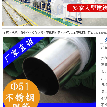
首页
»
永穗产品中心
»
按形状分
»
不锈钢圆管
»
外径51mm不锈钢圆管201,304,316L
产
外
穗管
表
厂
行榜
佛
不锈
不