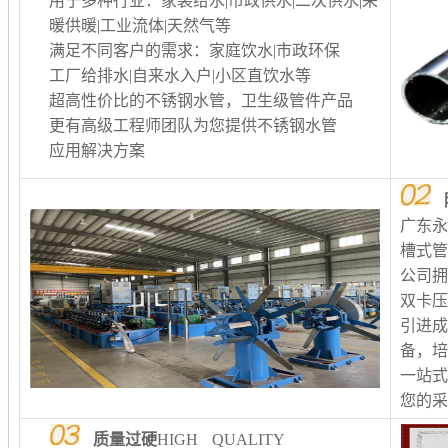
用于多种行业：家装给水|市政供水|二次供水
|采
暖供暖
|工业流体|天然气等
满足不同客户的需求：家庭饮水|市政环保
工厂给排水
|自来水入户|小区直饮水等
超高性价比的不锈钢水管，卫生级管件产品
更有高级工程师团队为您提供不锈钢水管
应用解决方案
广东
槽式
公司
双卡
引进
备，
一站
您的
质量过硬
HIGH QUALITY