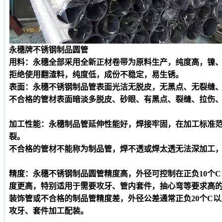
永穗牌不锈钢
制品
圆
管
用料：永穗全部采用全新正材卷带为原料生产，纯度高，镍
拒绝使用翻渣料，纯度低，成份不稳定，易生锈。
表面：永穗不锈钢制品管表面光洁无脱皮，无黑点、无裂缝
不合格的管材表面暗淡多脱皮、砂眼、有黑点、裂缝、拉伤
加工性能：永穗制品管延伸性能好，焊接牢固，在加工标准
裂。
不合格的管材不能称为制品管，焊不透或焊太透无法深加工
精度：永穗不锈钢制品
圆
管精度高，外径可控制在正负
10个
度更高，特别适用于需要攻牙、管内套件，抽心弯等要求高
装饰管或不合格的制品管精度差，外径公差通常正负
20个C
攻牙、套件加工配装。