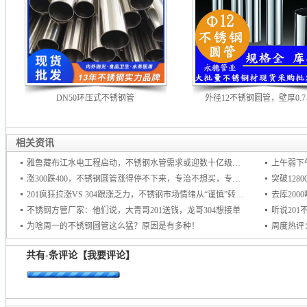
DN50环压式不锈钢管
外径12不锈钢圆管，壁厚0.7--
相关资讯
雅鲁藏布江水电工程启动，不锈钢水管需求或迎数十亿级增量市场
上午弱下
涨300跌400，不锈钢圆管涨得停不下来，专治不想买，专杀不敢买！
201疯狂拉涨VS 304跟涨乏力，不锈钢市场情绪从“谨慎”转向“追涨
去库20
不锈钢方管厂家：他们说，大青哥201送钱，龙哥304想接单
听说20
为啥周一的不锈钢圆管这么猛？原因是有多种！
周度热评
共有
-
条评论
【我要评论】