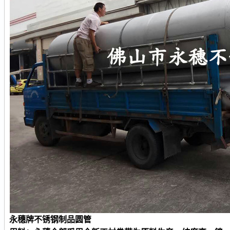
永穗牌不锈钢
制品
圆
管