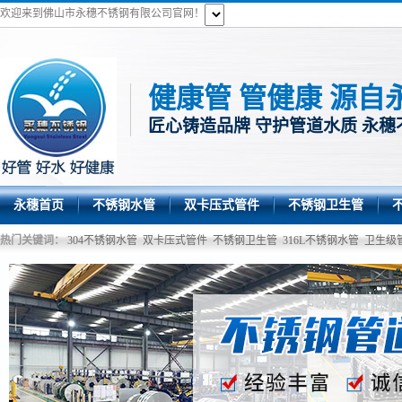
欢迎来到佛山市永穗不锈钢有限公司官网！
健康管 管健康 源自
匠心铸造品牌 守护管道水质 永穗
永穗首页
不锈钢水管
双卡压式管件
不锈钢卫生管
热门关键词：
304不锈钢水管
双卡压式管件
不锈钢卫生管
316L不锈钢水管
卫生级