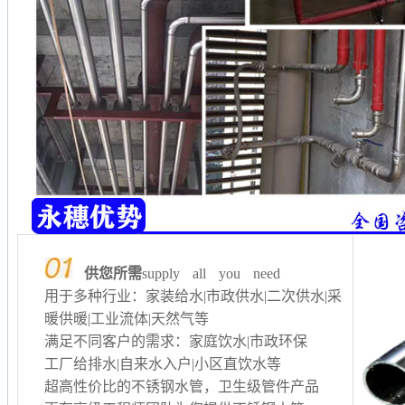
供您所需
supply all you need
用于多种行业：家装给水|市政供水|二次供水
|采
暖供暖
|工业流体|天然气等
满足不同客户的需求：家庭饮水|市政环保
工厂给排水
|自来水入户|小区直饮水等
超高性价比的不锈钢水管，卫生级管件产品