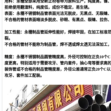
用料：永穗全部采用全新正材卷带为原料生产，纯度高，镍
拒绝使用翻渣料，纯度低，成份不稳定，易生锈。
表面：永穗不锈钢制品管表面光洁无脱皮，无黑点、无裂缝
不合格的管材表面暗淡多脱皮、砂眼、有黑点、裂缝、拉伤
加工性能：永穗制品管延伸性能好，焊接牢固，在加工标准
裂。
不合格的管材不能称为制品管，焊不透或焊太透无法深加工
精度：永穗不锈钢制品
圆
管精度高，外径可控制在正负
10个
度更高，特别适用于需要攻牙、管内套件，抽心弯等要求高
装饰管或不合格的制品管精度差，外径公差通常正负
20个C
攻牙、套件加工配装。