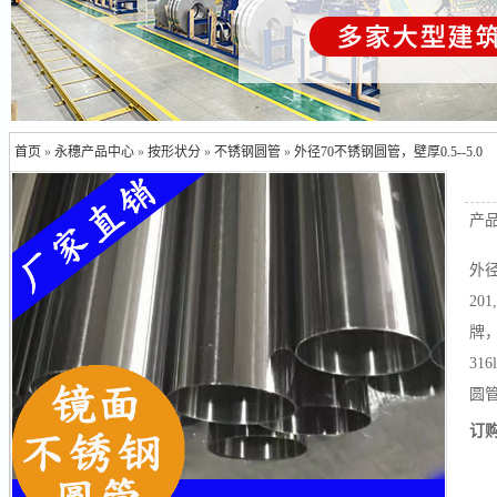
首页
»
永穗产品中心
»
按形状分
»
不锈钢圆管
»
外径70不锈钢圆管，壁厚0.5--5.0
产
外
20
牌
31
圆管
订