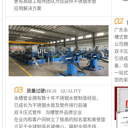
更有高级工程师团队为您提供不锈钢水管
应用解决方案
广东
槽式
公司
双卡
引进
备，
一站
您的
质量过硬
HIGH QUALITY
永穗管业拥有数十年不锈钢水管制造经验，
已成长为不锈钢水管及管件排行前端
双卡压式管件 沟槽管件品牌企业
在业内和客户间树立了极高的知名度和美誉度
立足于全球制造名城佛山，辐射全国市场