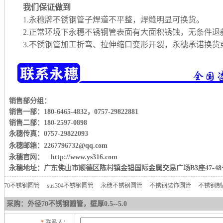
我们保证做到
1.永穗牌不锈钢管子焊道不平整，焊缝明显可换货。
2.正常环境下永穗不锈钢管表面有大面积锈蚀，无条件退
3.不锈钢管加工折弯、拉伸缩口变形开裂，永穗承诺换
销售部分组：
销售一部：180-6465-4832
，
0757-29822881
销售二部：180-2597-0898
永穗传真：0757-29822093
永穗邮箱：2267796732@qq.com
永穗官网： http://www.ys316.com
永穗地址：广东佛山市顺德区陈村镇金锠国际金属交易广场B3座47-48
70不锈钢圆管
sus304不锈钢圆管
永穗不锈钢圆管
不锈钢装饰圆管
不锈钢制
采购：外径70不锈钢圆管，壁厚0.5--5.0
*
联系人：