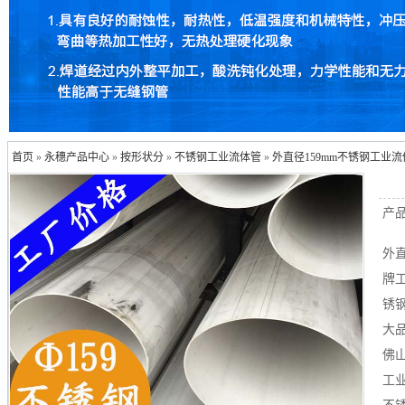
首页
»
永穗产品中心
»
按形状分
»
不锈钢工业流体管
»
外直径159mm不锈钢工业
产
外
牌工
锈
大品
佛
工