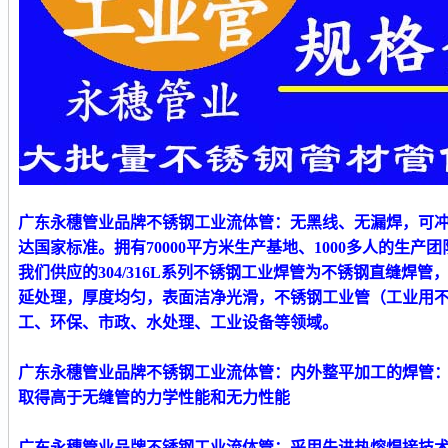
广东永穗管业品牌不锈钢工业流体管
：无黑线、无漏焊，可
达国家标准。拥有70000平方米生产基地、1000多人的生产团
我们供应的
304/316L系列不锈钢
工业
焊管为不锈钢直缝焊管
延处理，厚度均匀，表面洁净光滑
，
不锈钢工业管（工业用
工、环保、市政、水处理、工业设备等领域。
广东永穗管业品牌不锈钢工业流体管：
内外整平加工的焊管
取得高于无缝管的力学性能和无力性能
广东永穗管业品牌不锈钢工业流体管
：采用先进热熔焊接技