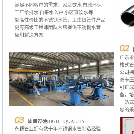
满足不同客户的需求：家庭饮水|市政环保
工厂给排水
|自来水入户|小区直饮水等
超高性价比的不锈钢水管，卫生级管件产品
更有高级工程师团队为您提供不锈钢水管
应用解决方案
广东
槽式
公司
双卡
引进
备，
一站
您的
质量过硬
HIGH QUALITY
永穗管业拥有数十年不锈钢水管制造经验，