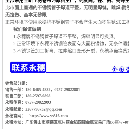
全部采用全新正材卷带为原料生产，纯度高，镍、铬、铜等
比市面上普通的不锈钢管子焊道平整，无明显焊缝，跳焊;耐
无拉伤、基本无砂眼
正常环境下使用永穗牌不锈钢管子不会产生大面积生锈;加工
我们保证做到
1.永穗牌不锈钢管子焊道不平整，焊缝明显可换货。
2.正常环境下永穗不锈钢管表面有大面积锈蚀，无条件退
3.不锈钢管加工折弯、拉伸缩口变形开裂，永穗承诺换
销售部分组：
销售一部：180-6465-4832
，
0757-29822881
销售二部：180-2597-0898
永穗传真：0757-29822093
永穗邮箱：2267796732@qq.com
永穗官网： http://www.ys316.com
永穗地址：广东佛山市顺德区陈村镇金锠国际金属交易广场B3座47-48