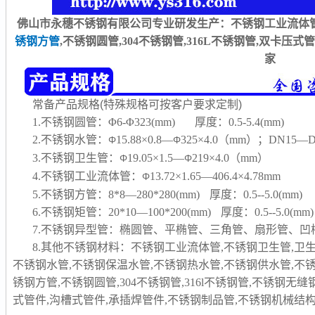
佛山市永穗不锈钢有限公司专业研发生产：不锈钢工业流体管
锈钢方管
,不锈钢圆管,304不锈钢管,316L不锈钢管,双卡压
家
常备产品规格(特殊规格可按客户要求定制)
1.不锈钢圆管：Φ6-Φ323(mm) 厚度：0.5-5.4(mm)
2.不锈钢水管：
15.88×0.8—
325×4.0（mm）；DN15—D
Φ
Φ
3.不锈钢卫生管：
19.05×1.5—
219×4.0（mm）
Φ
Φ
4.不锈钢工业流体管：
13.72×1.65—406.4×4.78mm
Φ
5.不锈钢方管：8*8—280*280(mm) 厚度：0.5--5.0(mm)
6.不锈钢矩管：20*10—100*200(mm) 厚度：0.5--5.0(mm)
7.不锈钢异型管：椭圆管、平椭管、三角管、扇形管、
8.其他不锈钢材料：不锈钢工业流体管,不锈钢卫生管,卫
不锈钢水管,不锈钢保温水管,不锈钢热水管,不锈钢供水管,不
锈钢方管,不锈钢圆管,304不锈钢管,316l不锈钢管,不锈钢无
式管件,沟槽式管件,承插焊管件,不锈钢制品管,
不锈钢机械结构