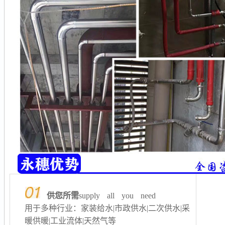
供您所需
supply all you need
用于多种行业：家装给水|市政供水|二次供水
|采
暖供暖
|工业流体|天然气等